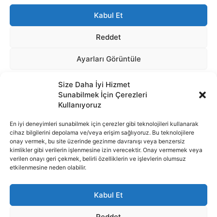
Size Daha İyi Hizmet
Sunabilmek İçin Çerezleri
Kullanıyoruz
En iyi deneyimleri sunabilmek için çerezler gibi teknolojileri kullanarak
cihaz bilgilerini depolama ve/veya erişim sağlıyoruz. Bu teknolojilere
onay vermek, bu site üzerinde gezinme davranışı veya benzersiz
İnternet portalımızda yer alan tüm haber metini, resim ve benzeri
kimlikler gibi verilerin işlenmesine izin verecektir. Onay vermemek veya
içeriğin hakları Sigortamedya Yayıncılık A.Ş.'ye aittir. Hiçbir şekilde
verilen onayı geri çekmek, belirli özelliklerin ve işlevlerin olumsuz
basılı ya da elektronik bir ortamda, kaynak gösterilse bile izin
etkilenmesine neden olabilir.
alınmadan kullanılamaz.
e-Mail Adresimiz:
info@sigortamedia.com
Kabul Et
Reddet