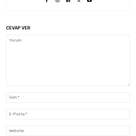
CEVAP VER
Yorum:
İsi
E-
Pos
Web