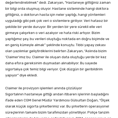
değerlendirebilmek” dedi. Zakaryan, “Hastaneye gittiğiniz zaman
bir bilgi orda oluşmuş oluyor. Hastane sisteminde hangi doktora
gittiğiniz, o doktorun hasta için neler yaptığı, hangi yöntemleri
uyguladığı gibi pek çok veri o sistemlere giriliyor. Veri hatasız bir
şekilde bir yerde duruyor. Bir yerden bir yere sürekli elle veri
girmeye çalışırken o veri azalıyor ve hata riski artıyor. Bizim
yaptığımız şey, bu verileri oluştuğu noktada en doğru biçimde ve
en geniş kümeyle almak” şeklinde konuştu. Tıbbi yapay zekası
olan yazılımlar geliştirdiklerini belirten Zakaryan, “Aslında bizim
‘Claimer’ımız bu. Claimer ile oluşan data oluştuğu yerde bir kez
daha efora gereksinim duymadan alınabiliyor. Bu sayede
sigortalıya çok temiz bilgi veriyor. Çok düzgün bir geribildirim
yapıyor” diye ekledi.
Claimer ile provizyon işlemleri anında çözülüyor
Sigortalının hastaneye gittiği andan itibaren işlerinin başladığını
ifade eden CGM Genel Müdür Yardımcısı Gülsultan Doğan, “Ölçek
olarak küçük sigorta şirketlerimiz var. Bu şirketlerin operasyonel
süreçlerinin tamamı bizim tarafımızdan yönetiliyor. Poliçe tanzim