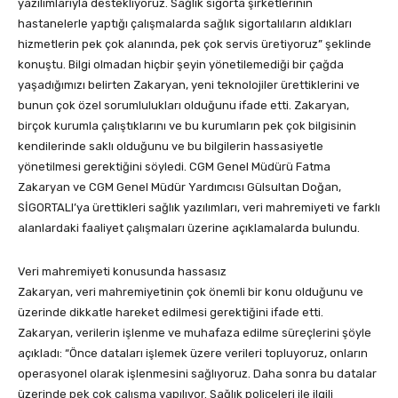
yazılımlarıyla destekliyoruz. Sağlık sigorta şirketlerinin
hastanelerle yaptığı çalışmalarda sağlık sigortalıların aldıkları
hizmetlerin pek çok alanında, pek çok servis üretiyoruz” şeklinde
konuştu. Bilgi olmadan hiçbir şeyin yönetilemediği bir çağda
yaşadığımızı belirten Zakaryan, yeni teknolojiler ürettiklerini ve
bunun çok özel sorumlulukları olduğunu ifade etti. Zakaryan,
birçok kurumla çalıştıklarını ve bu kurumların pek çok bilgisinin
kendilerinde saklı olduğunu ve bu bilgilerin hassasiyetle
yönetilmesi gerektiğini söyledi. CGM Genel Müdürü Fatma
Zakaryan ve CGM Genel Müdür Yardımcısı Gülsultan Doğan,
SİGORTALI’ya ürettikleri sağlık yazılımları, veri mahremiyeti ve farklı
alanlardaki faaliyet çalışmaları üzerine açıklamalarda bulundu.
Veri mahremiyeti konusunda hassasız
Zakaryan, veri mahremiyetinin çok önemli bir konu olduğunu ve
üzerinde dikkatle hareket edilmesi gerektiğini ifade etti.
Zakaryan, verilerin işlenme ve muhafaza edilme süreçlerini şöyle
açıkladı: “Önce dataları işlemek üzere verileri topluyoruz, onların
operasyonel olarak işlenmesini sağlıyoruz. Daha sonra bu datalar
üzerinde pek çok çalışma yapılıyor. Sağlık poliçeleri ile ilgili