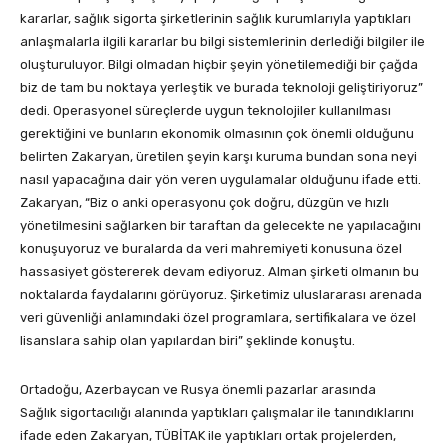
kararlar, sağlık sigorta şirketlerinin sağlık kurumlarıyla yaptıkları
anlaşmalarla ilgili kararlar bu bilgi sistemlerinin derlediği bilgiler ile
oluşturuluyor. Bilgi olmadan hiçbir şeyin yönetilemediği bir çağda
biz de tam bu noktaya yerleştik ve burada teknoloji geliştiriyoruz”
dedi. Operasyonel süreçlerde uygun teknolojiler kullanılması
gerektiğini ve bunların ekonomik olmasının çok önemli olduğunu
belirten Zakaryan, üretilen şeyin karşı kuruma bundan sona neyi
nasıl yapacağına dair yön veren uygulamalar olduğunu ifade etti.
Zakaryan, “Biz o anki operasyonu çok doğru, düzgün ve hızlı
yönetilmesini sağlarken bir taraftan da gelecekte ne yapılacağını
konuşuyoruz ve buralarda da veri mahremiyeti konusuna özel
hassasiyet göstererek devam ediyoruz. Alman şirketi olmanın bu
noktalarda faydalarını görüyoruz. Şirketimiz uluslararası arenada
veri güvenliği anlamındaki özel programlara, sertifikalara ve özel
lisanslara sahip olan yapılardan biri” şeklinde konuştu.
Ortadoğu, Azerbaycan ve Rusya önemli pazarlar arasında
Sağlık sigortacılığı alanında yaptıkları çalışmalar ile tanındıklarını
ifade eden Zakaryan, TÜBİTAK ile yaptıkları ortak projelerden,