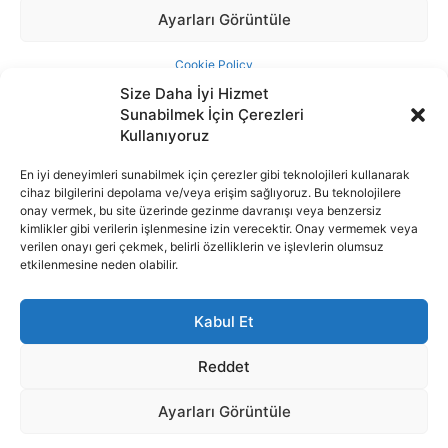
Size Daha İyi Hizmet
Sunabilmek İçin Çerezleri
Kullanıyoruz
En iyi deneyimleri sunabilmek için çerezler gibi teknolojileri kullanarak
cihaz bilgilerini depolama ve/veya erişim sağlıyoruz. Bu teknolojilere
İnternet portalımızda yer alan tüm haber metini, resim ve benzeri
onay vermek, bu site üzerinde gezinme davranışı veya benzersiz
içeriğin hakları Sigortamedya Yayıncılık A.Ş.'ye aittir. Hiçbir şekilde
kimlikler gibi verilerin işlenmesine izin verecektir. Onay vermemek veya
basılı ya da elektronik bir ortamda, kaynak gösterilse bile izin
verilen onayı geri çekmek, belirli özelliklerin ve işlevlerin olumsuz
alınmadan kullanılamaz.
etkilenmesine neden olabilir.
e-Mail Adresimiz:
info@sigortamedia.com
Kabul Et
Reddet
Ayarları Görüntüle
© 2015 - 2025 Sigortamedya Yayın Grubu | Sigortamedya
Yayıncılık A.Ş.