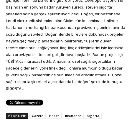
gibi işlemlerini de biz yerine getirebiliyoruz. CGM, operasyonun en
başından en sonuna kadar yürüyen süreci, isteyen sigorta
şirketleri adına gerçekleştirebiliyor” dedi. Doğan, bir hastanede
kendi elektronik sistemleri olan Claimer’ın kullanılması halinde
hastanenin herhangi bir bankosundan provizyon işleminin anında
çözüldüğünü söyledi. Doğan, ileride bireylere dokunacak projeler
hayata geçirmeyi planladıklarını belirterek, “Kişilerin güvenli
reçete almalarını sağlayacak, ilaç-ilaç etkileşimlerini işin içerisine
alan provizyon sistemleri geliştirmeye başladık. Bunun projesi için
TÜBİTAK’a müracaat ettik. Amacımız, özel sağlık sigortalıların
sadece giderlerini yönetmek değil, onlara mümkün olduğu kadar
güvenli sağlık hizmetinin de sunulmasına aracılık etmek. Bu, özel
sağlık sigorta şirketleri açısından da bir değer” şeklinde konuştu.
SİGORTALI
ETİKETLER:
Gazete
Haber
insurance
Sigorta