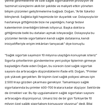
yerine getirmelerine ve özel sağlık sigortalarının provizyon ve
tazminat süreçlerini akıllı bir şekilde ve maliyeti etkin yöneten
bilişim çözümleri geliştirmelerine bağladı. Doğan, “Artık tüketici
bilinçlendi. Sağlıkla ilgili hepimizde bir duyarlılık var. Dolayısıyla bir
hastaneye gittiğimizde bize ne yapıldığını, hangi tedavi
kalemlerinin önerildiğini bilmek istiyoruz. Başka doktora
gittiğimizde belki bu dataları açmak isteyeceğiz. Dolayısıyla bu
çözümler ileride sigortalıların kendi sağlık datalarına, kendi
inisiyatifleriyle erişim imkânları tanıyacak” diye konuştu.
“Sağlık sigortalı sayımızın 10 milyona ulaştığını konuşmak isteriz”
Sigorta şirketlerinin gündemlerine yeni poliçe tiplerinin girmeye
başladığını ifade eden Doğan, bu sürecin özel sağlık sigortalı
sayısını da artıracağını düşündüklerini ifade etti. Doğan, “Primler
çok yüksek gerçekten. Bir kişinin özel sağlık poliçesi alması için
2.500 lirayı gözden çıkarması gerekiyor. Tamamlayıcı sağlık
sigortalarında bu primler 600-700 liralara kadar düşüyor. Sektörde
de örnekleri var. Bu tip uygulamaların sağlık sigortaları sayısını
artıracağını düşünüyoruz. Umarız biz de bir gün Türkiye’de 10
milyon özel sağlık sigortalısını konuşuyor oluyoruz” dedi. Bilgi