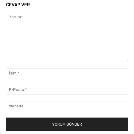
CEVAP VER
Yorum:
İsi
E-
Pos
Web