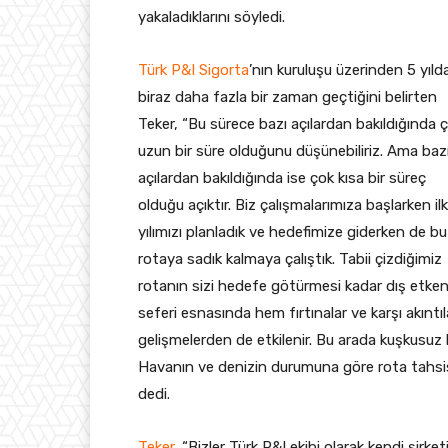
yakaladıklarını söyledi.
Türk P&I Sigorta
’nın kuruluşu üzerinden 5 yıld
biraz daha fazla bir zaman geçtiğini belirten
Teker, “Bu sürece bazı açılardan bakıldığında 
uzun bir süre olduğunu düşünebiliriz. Ama baz
açılardan bakıldığında ise çok kısa bir süreç
olduğu açıktır. Biz çalışmalarımıza başlarken il
yılımızı planladık ve hedefimize giderken de b
rotaya sadık kalmaya çalıştık. Tabii çizdiğimiz
rotanın sizi hedefe götürmesi kadar dış etken
seferi esnasında hem fırtınalar ve karşı akıntı
gelişmelerden de etkilenir. Bu arada kuşkusuz
Havanın ve denizin durumuna göre rota tahsis
dedi.
Teker
, “Bizler Türk P&I ekibi olarak kendi şirket