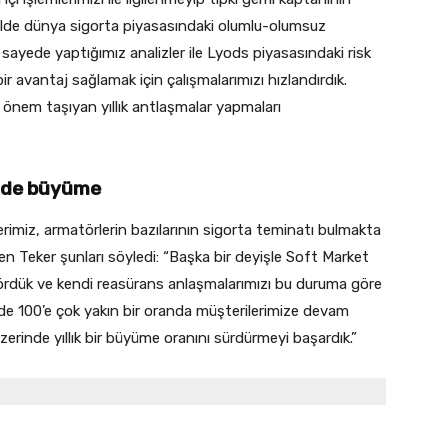
lde dünya sigorta piyasasındaki olumlu-olumsuz
sayede yaptığımız analizler ile Lyods piyasasındaki risk
r avantaj sağlamak için çalışmalarımızı hızlandırdık.
i önem taşıyan yıllık antlaşmalar yapmaları
inde büyüme
imiz, armatörlerin bazılarının sigorta teminatı bulmakta
n Teker şunları söyledi: “Başka bir deyişle Soft Market
gördük ve kendi reasürans anlaşmalarımızı bu duruma göre
de 100’e çok yakın bir oranda müşterilerimize devam
erinde yıllık bir büyüme oranını sürdürmeyi başardık.”