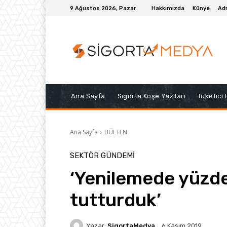
9 Ağustos 2026, Pazar
Hakkımızda
Künye
Adr
Ana Sayfa
Sigorta Köşe Yazıları
Tüketici
Ana Sayfa
BÜLTEN
SEKTÖR GÜNDEMİ
‘Yenilemede yüzde 
tutturduk’
Yazar:
SigortaMedya
6 Kasım 2019