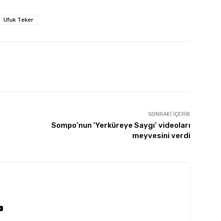
Ufuk Teker
SONRAKI İÇERIK
Sompo’nun ‘Yerküreye Saygı’ videoları
meyvesini verdi