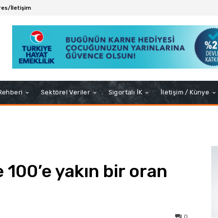
es/İletişim
 Rehberi
Sektörel Veriler
Sigortalı İK
İletişim / Künye
100’e yakın bir oran
0