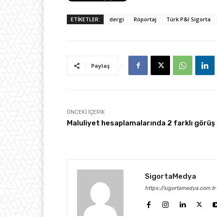
ETİKETLER:
dergi
Röportaj
Türk P&I Sigorta
Paylaş
ÖNCEKI İÇERIK
Maluliyet hesaplamalarında 2 farklı görüş
SigortaMedya
https://sigortamedya.com.tr