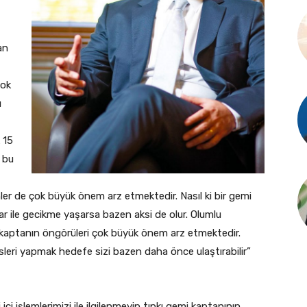
an
çok
ı
k 15
u bu
ler de çok büyük önem arz etmektedir. Nasıl ki bir gemi
lar ile gecikme yaşarsa bazen aksi de olur. Olumlu
 kaptanın öngörüleri çok büyük önem arz etmektedir.
leri yapmak hedefe sizi bazen daha önce ulaştırabilir”
i içi işlemlerimizi ile ilgilenmeyip tıpkı gemi kaptanının