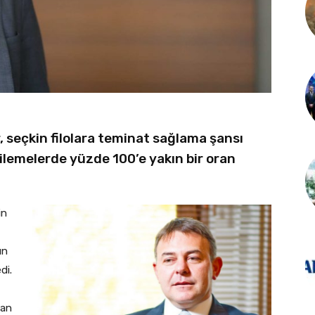
 seçkin filolara teminat sağlama şansı
enilemelerde yüzde 100’e yakın bir oran
in
ın
di.
ran