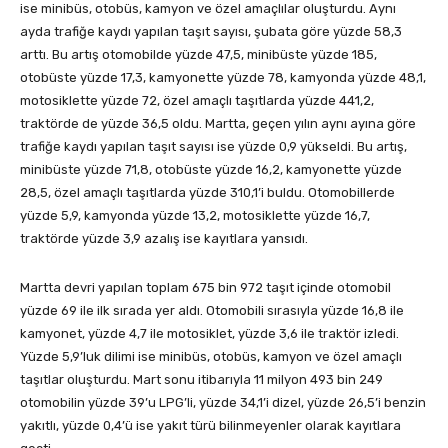
ise minibüs, otobüs, kamyon ve özel amaçlılar oluşturdu. Aynı
ayda trafiğe kaydı yapılan taşıt sayısı, şubata göre yüzde 58,3
arttı. Bu artış otomobilde yüzde 47,5, minibüste yüzde 185,
otobüste yüzde 17,3, kamyonette yüzde 78, kamyonda yüzde 48,1,
motosiklette yüzde 72, özel amaçlı taşıtlarda yüzde 441,2,
traktörde de yüzde 36,5 oldu. Martta, geçen yılın aynı ayına göre
trafiğe kaydı yapılan taşıt sayısı ise yüzde 0,9 yükseldi. Bu artış,
minibüste yüzde 71,8, otobüste yüzde 16,2, kamyonette yüzde
28,5, özel amaçlı taşıtlarda yüzde 310,1’i buldu. Otomobillerde
yüzde 5,9, kamyonda yüzde 13,2, motosiklette yüzde 16,7,
traktörde yüzde 3,9 azalış ise kayıtlara yansıdı.
Martta devri yapılan toplam 675 bin 972 taşıt içinde otomobil
yüzde 69 ile ilk sırada yer aldı. Otomobili sırasıyla yüzde 16,8 ile
kamyonet, yüzde 4,7 ile motosiklet, yüzde 3,6 ile traktör izledi.
Yüzde 5,9’luk dilimi ise minibüs, otobüs, kamyon ve özel amaçlı
taşıtlar oluşturdu. Mart sonu itibarıyla 11 milyon 493 bin 249
otomobilin yüzde 39’u LPG’li, yüzde 34,1’i dizel, yüzde 26,5’i benzin
yakıtlı, yüzde 0,4’ü ise yakıt türü bilinmeyenler olarak kayıtlara