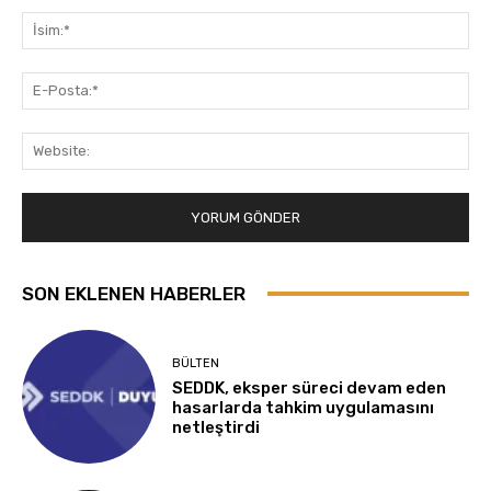
İsi
E-
Pos
Web
SON EKLENEN HABERLER
BÜLTEN
SEDDK, eksper süreci devam eden
hasarlarda tahkim uygulamasını
netleştirdi