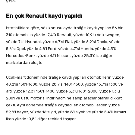
geçti.
En çok Renault kaydı yapıldı
İstatistiklere göre, söz konusu ayda trafiğe kaydı yapılan 56 bin
310 otomobilin yüzde 17,4’ü Renault, yüzde 10,9’u Volkswagen,
yüzde 7’si Hyundai, yüzde 6,7’si Fiat, yüzde 6,2’si Dacia, yüzde
5,6’sı Opel, yüzde 4,8’i Ford, yüzde 4,7’si Honda, yüzde 4,3’ü
Mercedes-Benz, yüzde 4,1’i Nissan, yüzde 28,3’ü ise diğer
markalardan oluştu.
Ocak-mart döneminde trafiğe kaydı yapılan otomobillerin yüzde
40,2’si 1501-1600, yüzde 28,7’si 1401-1500, yüzde 13,7’si 1300 ve
altı, yüzde 12,8’i 1301-1400, yüzde 3,3’ü 1601-2000, yüzde 1,3’ü
2001 ve üstü motor silindir hacmine sahip araçlar olarak dikkat
çekti. Aynı dönemde trafiğe kaydedilen otomobillerden yüzde
59,8’i beyaz, yüzde 16’sı gri, yüzde 8’i siyah ve yüzde 5,4’ü kırmızı
iken yüzde 10,8’i diğer renkleri taşıyor.