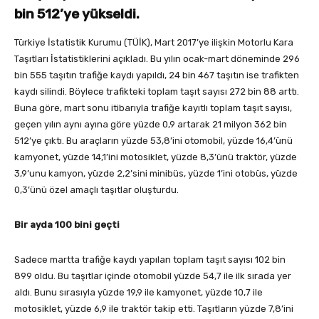
bin 512’ye yükseldi.
Türkiye İstatistik Kurumu (TÜİK), Mart 2017’ye ilişkin Motorlu Kara
Taşıtları İstatistiklerini açıkladı. Bu yılın ocak-mart döneminde 296
bin 555 taşıtın trafiğe kaydı yapıldı, 24 bin 467 taşıtın ise trafikten
kaydı silindi. Böylece trafikteki toplam taşıt sayısı 272 bin 88 arttı.
Buna göre, mart sonu itibarıyla trafiğe kayıtlı toplam taşıt sayısı,
geçen yılın aynı ayına göre yüzde 0,9 artarak 21 milyon 362 bin
512’ye çıktı. Bu araçların yüzde 53,8’ini otomobil, yüzde 16,4’ünü
kamyonet, yüzde 14,1’ini motosiklet, yüzde 8,3’ünü traktör, yüzde
3,9’unu kamyon, yüzde 2,2’sini minibüs, yüzde 1’ini otobüs, yüzde
0,3’ünü özel amaçlı taşıtlar oluşturdu.
Bir ayda 100 bini geçti
Sadece martta trafiğe kaydı yapılan toplam taşıt sayısı 102 bin
899 oldu. Bu taşıtlar içinde otomobil yüzde 54,7 ile ilk sırada yer
aldı. Bunu sırasıyla yüzde 19,9 ile kamyonet, yüzde 10,7 ile
motosiklet, yüzde 6,9 ile traktör takip etti. Taşıtların yüzde 7,8’ini