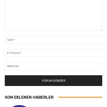
Yorum:
İsi
E-
Pos
Web
SON EKLENEN HABERLER