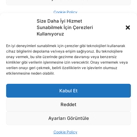
Size Daha İyi Hizmet
Sunabilmek İçin Çerezleri
Kullanıyoruz
En iyi deneyimleri sunabilmek için çerezler gibi teknolojileri kullanarak
cihaz bilgilerini depolama ve/veya erişim sağlıyoruz. Bu teknolojilere
İnternet portalımızda yer alan tüm haber metini, resim ve benzeri
onay vermek, bu site üzerinde gezinme davranışı veya benzersiz
içeriğin hakları Sigortamedya Yayıncılık A.Ş.'ye aittir. Hiçbir şekilde
kimlikler gibi verilerin işlenmesine izin verecektir. Onay vermemek veya
basılı ya da elektronik bir ortamda, kaynak gösterilse bile izin
verilen onayı geri çekmek, belirli özelliklerin ve işlevlerin olumsuz
alınmadan kullanılamaz.
etkilenmesine neden olabilir.
e-Mail Adresimiz:
info@sigortamedia.com
Kabul Et
Reddet
Ayarları Görüntüle
© 2015 - 2025 Sigortamedya Yayın Grubu | Sigortamedya
Yayıncılık A.Ş.
Cookie Policy