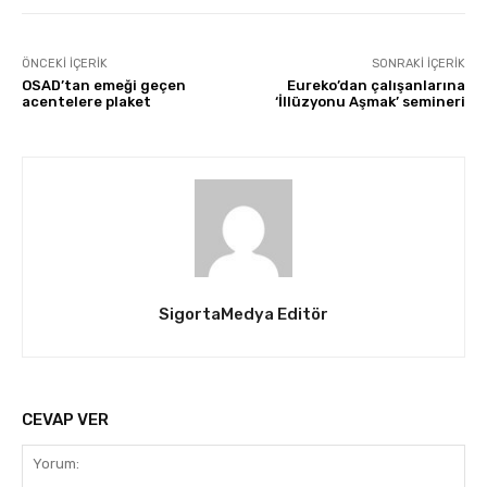
ÖNCEKI İÇERIK
SONRAKI İÇERIK
OSAD’tan emeği geçen
Eureko’dan çalışanlarına
acentelere plaket
‘İllüzyonu Aşmak’ semineri
SigortaMedya Editör
CEVAP VER