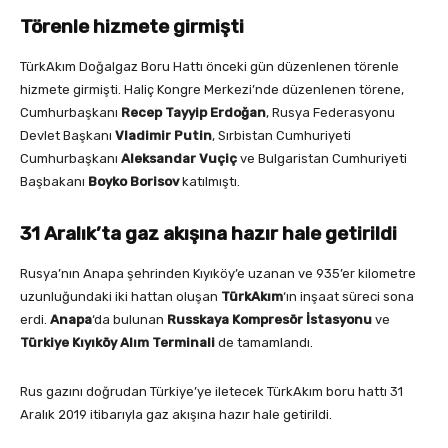
Törenle hizmete girmişti
TürkAkım Doğalgaz Boru Hattı önceki gün düzenlenen törenle
hizmete girmişti. Haliç Kongre Merkezi’nde düzenlenen törene,
Cumhurbaşkanı
Recep Tayyip Erdoğan
, Rusya Federasyonu
Devlet Başkanı
Vladimir Putin
, Sırbistan Cumhuriyeti
Cumhurbaşkanı
Aleksandar Vuçiç
ve Bulgaristan Cumhuriyeti
Başbakanı
Boyko Borisov
katılmıştı.
31 Aralık’ta gaz akışına hazır hale getirildi
Rusya’nın Anapa şehrinden Kıyıköy’e uzanan ve 935’er kilometre
uzunluğundaki iki hattan oluşan
TürkAkım
‘ın inşaat süreci sona
erdi.
Anapa
‘da bulunan
Russkaya Kompresör İstasyonu
ve
Türkiye Kıyıköy Alım Terminali
de tamamlandı.
Rus gazını doğrudan Türkiye’ye iletecek TürkAkım boru hattı 31
Aralık 2019 itibarıyla gaz akışına hazır hale getirildi.