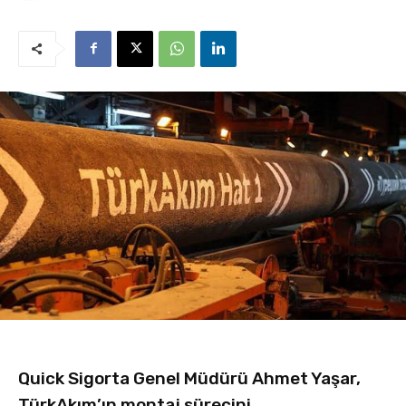
Quick Sigorta Genel Müdürü Ahmet Yaşar,
TürkAkım’ın montaj sürecini