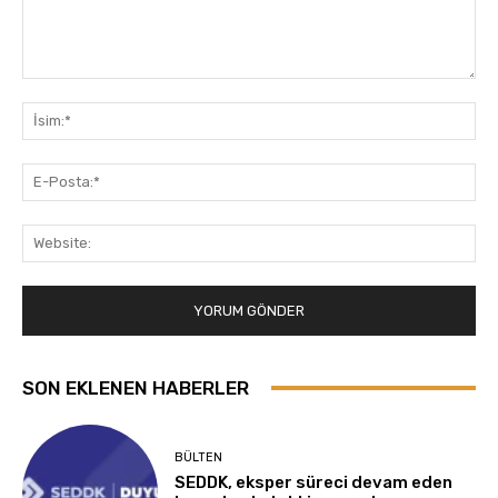
Yorum:
İsi
E-
Pos
Web
SON EKLENEN HABERLER
BÜLTEN
SEDDK, eksper süreci devam eden