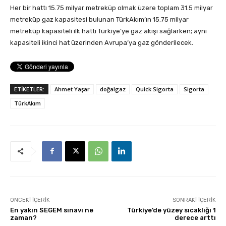
Her bir hattı 15.75 milyar metreküp olmak üzere toplam 31.5 milyar
metreküp gaz kapasitesi bulunan TürkAkım’ın 15.75 milyar
metreküp kapasiteli ilk hattı Türkiye’ye gaz akışı sağlarken; aynı
kapasiteli ikinci hat üzerinden Avrupa’ya gaz gönderilecek.
ETİKETLER:
Ahmet Yaşar
doğalgaz
Quick Sigorta
Sigorta
TürkAkım
ÖNCEKI İÇERIK
SONRAKI İÇERIK
En yakın SEGEM sınavı ne
Türkiye’de yüzey sıcaklığı 1
zaman?
derece arttı