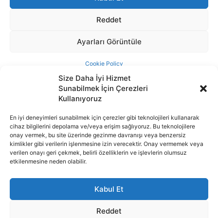
Size Daha İyi Hizmet
Sunabilmek İçin Çerezleri
Kullanıyoruz
En iyi deneyimleri sunabilmek için çerezler gibi teknolojileri kullanarak
cihaz bilgilerini depolama ve/veya erişim sağlıyoruz. Bu teknolojilere
İnternet portalımızda yer alan tüm haber metini, resim ve benzeri
onay vermek, bu site üzerinde gezinme davranışı veya benzersiz
içeriğin hakları Sigortamedya Yayıncılık A.Ş.'ye aittir. Hiçbir şekilde
kimlikler gibi verilerin işlenmesine izin verecektir. Onay vermemek veya
basılı ya da elektronik bir ortamda, kaynak gösterilse bile izin
verilen onayı geri çekmek, belirli özelliklerin ve işlevlerin olumsuz
alınmadan kullanılamaz.
etkilenmesine neden olabilir.
e-Mail Adresimiz:
info@sigortamedia.com
Kabul Et
Reddet