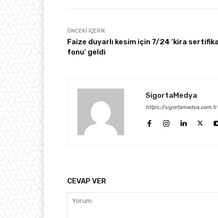
ÖNCEKI İÇERIK
Faize duyarlı kesim için 7/24 ‘kira sertifik
fonu’ geldi
SigortaMedya
https://sigortamedya.com.tr
CEVAP VER