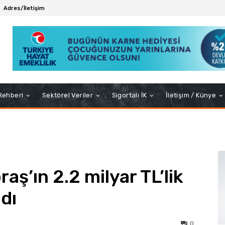
Adres/İletişim
 Rehberi
Sektörel Veriler
Sigortalı İK
İletişim / Künye
aş’ın 2.2 milyar TL’lik
dı
0