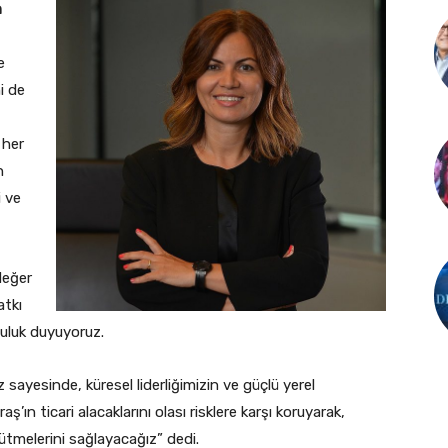
m
e
ni de
 her
n
i ve
değer
atkı
luluk duyuyoruz.
 sayesinde, küresel liderliğimizin ve güçlü yerel
’ın ticari alacaklarını olası risklere karşı koruyarak,
üyütmelerini sağlayacağız” dedi.