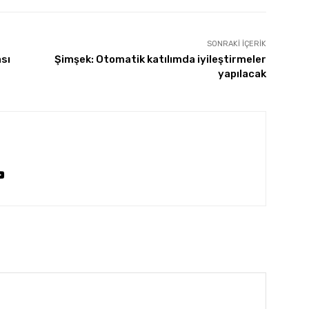
SONRAKI İÇERIK
ası
Şimşek: Otomatik katılımda iyileştirmeler
yapılacak