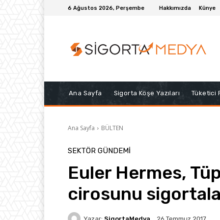
6 Ağustos 2026, Perşembe
Hakkımızda
Künye
Ana Sayfa
Sigorta Köşe Yazıları
Tüketici
Ana Sayfa
BÜLTEN
SEKTÖR GÜNDEMİ
Euler Hermes, Tüpr
cirosunu sigortala
Yazar:
SigortaMedya
26 Temmuz 2017