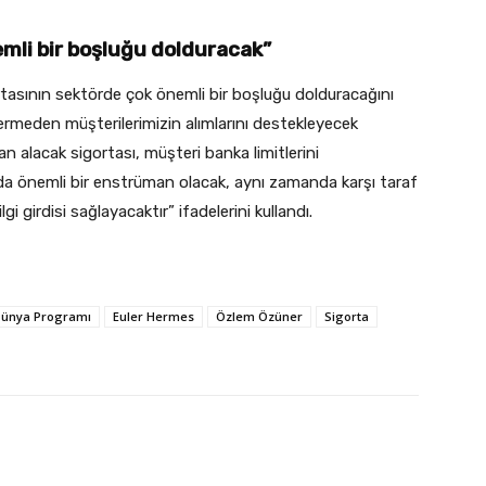
emli bir boşluğu dolduracak”
rtasının sektörde çok önemli bir boşluğu dolduracağını
rmeden müşterilerimizin alımlarını destekleyecek
an alacak sigortası, müşteri banka limitlerini
ada önemli bir enstrüman olacak, aynı zamanda karşı taraf
gi girdisi sağlayacaktır” ifadelerini kullandı.
ünya Programı
Euler Hermes
Özlem Özüner
Sigorta