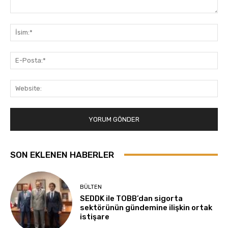
Yorum:
İsi
E-
Pos
Web
SON EKLENEN HABERLER
BÜLTEN
SEDDK ile TOBB’dan sigorta
sektörünün gündemine ilişkin ortak
istişare