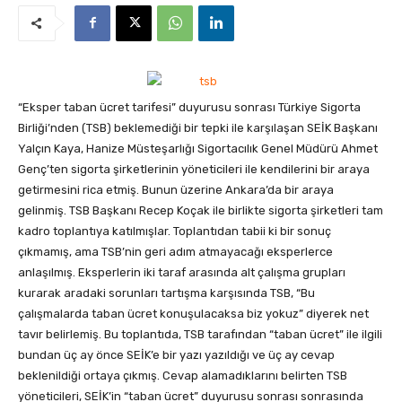
“Eksper taban ücret tarifesi” duyurusu sonrası Türkiye Sigorta
Birliği’nden (TSB) beklemediği bir tepki ile karşılaşan SEİK Başkanı
Yalçın Kaya, Hanize Müsteşarlığı Sigortacılık Genel Müdürü Ahmet
Genç’ten sigorta şirketlerinin yöneticileri ile kendilerini bir araya
getirmesini rica etmiş. Bunun üzerine Ankara’da bir araya
gelinmiş
. TSB Başkanı Recep Koçak ile birlikte sigorta şirketleri tam
kadro toplantıya katılmışlar. Toplantıdan tabii ki bir sonuç
çıkmamış, ama TSB’nin geri adım atmayacağı eksperlerce
anlaşılmış. Eksperlerin iki taraf arasında alt çalışma grupları
kurarak aradaki sorunları tartışma karşısında TSB, “Bu
çalışmalarda taban ücret konuşulacaksa biz yokuz” diyerek net
tavır belirlemiş. Bu toplantıda, TSB tarafından “taban ücret” ile ilgili
bundan üç ay önce SEİK’e bir yazı yazıldığı ve üç ay cevap
beklenildiği ortaya çıkmış. Cevap alamadıklarını belirten TSB
yöneticileri, SEİK’in “taban ücret” duyurusu sonrası sonrasında