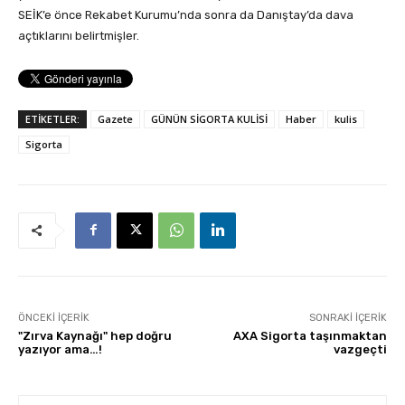
SEİK’e önce Rekabet Kurumu’nda sonra da Danıştay’da dava
açtıklarını belirtmişler.
ETİKETLER:
Gazete
GÜNÜN SİGORTA KULİSİ
Haber
kulis
Sigorta
ÖNCEKI İÇERIK
SONRAKI İÇERIK
"Zırva Kaynağı" hep doğru
AXA Sigorta taşınmaktan
yazıyor ama…!
vazgeçti