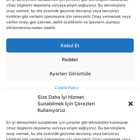
Size Daha İyi Hizmet
Sunabilmek İçin Çerezleri
Kullanıyoruz
En iyi deneyimleri sunabilmek için çerezler gibi teknolojileri kullanarak
cihaz bilgilerini depolama ve/veya erişim sağlıyoruz. Bu teknolojilere
İnternet portalımızda yer alan tüm haber metini, resim ve benzeri
onay vermek, bu site üzerinde gezinme davranışı veya benzersiz
içeriğin hakları Sigortamedya Yayıncılık A.Ş.'ye aittir. Hiçbir şekilde
kimlikler gibi verilerin işlenmesine izin verecektir. Onay vermemek veya