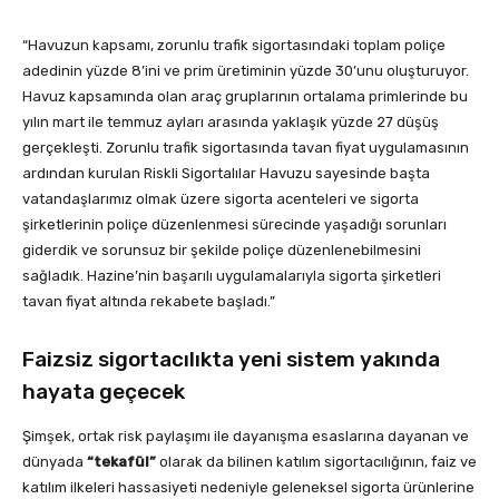
“Havuzun kapsamı, zorunlu trafik sigortasındaki toplam poliçe
adedinin yüzde 8’ini ve prim üretiminin yüzde 30’unu oluşturuyor.
Havuz kapsamında olan araç gruplarının ortalama primlerinde bu
yılın mart ile temmuz ayları arasında yaklaşık yüzde 27 düşüş
gerçekleşti. Zorunlu trafik sigortasında tavan fiyat uygulamasının
ardından kurulan Riskli Sigortalılar Havuzu sayesinde başta
vatandaşlarımız olmak üzere sigorta acenteleri ve sigorta
şirketlerinin poliçe düzenlenmesi sürecinde yaşadığı sorunları
giderdik ve sorunsuz bir şekilde poliçe düzenlenebilmesini
sağladık. Hazine’nin başarılı uygulamalarıyla sigorta şirketleri
tavan fiyat altında rekabete başladı.”
Faizsiz sigortacılıkta yeni sistem yakında
hayata geçecek
Şimşek, ortak risk paylaşımı ile dayanışma esaslarına dayanan ve
dünyada
“tekafül”
olarak da bilinen katılım sigortacılığının, faiz ve
katılım ilkeleri hassasiyeti nedeniyle geleneksel sigorta ürünlerine