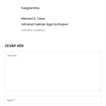
Saygılarımla,
Mehmet E. Toker
İstirahat halinde Sigorta Eksperi
YORUMU CEVAPLA
CEVAP VER
Yorum:
İsi