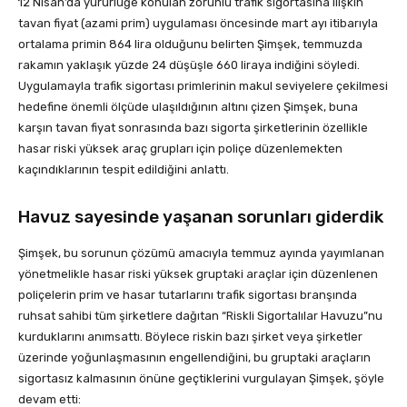
12 Nisan’da yürürlüğe konulan zorunlu trafik sigortasına ilişkin
tavan fiyat (azami prim) uygulaması öncesinde mart ayı itibarıyla
ortalama primin 864 lira olduğunu belirten Şimşek, temmuzda
rakamın yaklaşık yüzde 24 düşüşle 660 liraya indiğini söyledi.
Uygulamayla trafik sigortası primlerinin makul seviyelere çekilmesi
hedefine önemli ölçüde ulaşıldığının altını çizen Şimşek, buna
karşın tavan fiyat sonrasında bazı sigorta şirketlerinin özellikle
hasar riski yüksek araç grupları için poliçe düzenlemekten
kaçındıklarının tespit edildiğini anlattı.
Havuz sayesinde yaşanan sorunları giderdik
Şimşek, bu sorunun çözümü amacıyla temmuz ayında yayımlanan
yönetmelikle hasar riski yüksek gruptaki araçlar için düzenlenen
poliçelerin prim ve hasar tutarlarını trafik sigortası branşında
ruhsat sahibi tüm şirketlere dağıtan “Riskli Sigortalılar Havuzu”nu
kurduklarını anımsattı. Böylece riskin bazı şirket veya şirketler
üzerinde yoğunlaşmasının engellendiğini, bu gruptaki araçların
sigortasız kalmasının önüne geçtiklerini vurgulayan Şimşek, şöyle
devam etti: