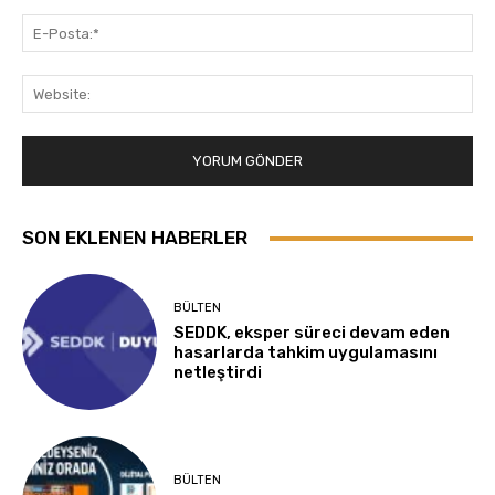
E-
Pos
Web
SON EKLENEN HABERLER
BÜLTEN
SEDDK, eksper süreci devam eden
hasarlarda tahkim uygulamasını
netleştirdi
BÜLTEN