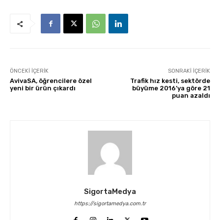
ÖNCEKI İÇERIK
SONRAKI İÇERIK
AvivaSA, öğrencilere özel
Trafik hız kesti, sektörde
yeni bir ürün çıkardı
büyüme 2016’ya göre 21
puan azaldı
SigortaMedya
https://sigortamedya.com.tr