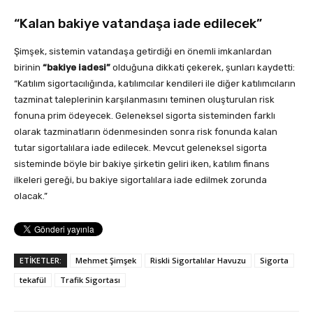
“Kalan bakiye vatandaşa iade edilecek”
Şimşek, sistemin vatandaşa getirdiği en önemli imkanlardan
birinin
“bakiye iadesi”
olduğuna dikkati çekerek, şunları kaydetti:
“Katılım sigortacılığında, katılımcılar kendileri ile diğer katılımcıların
tazminat taleplerinin karşılanmasını teminen oluşturulan risk
fonuna prim ödeyecek. Geleneksel sigorta sisteminden farklı
olarak tazminatların ödenmesinden sonra risk fonunda kalan
tutar sigortalılara iade edilecek. Mevcut geleneksel sigorta
sisteminde böyle bir bakiye şirketin geliri iken, katılım finans
ilkeleri gereği, bu bakiye sigortalılara iade edilmek zorunda
olacak.”
ETİKETLER:
Mehmet Şimşek
Riskli Sigortalılar Havuzu
Sigorta
tekafül
Trafik Sigortası