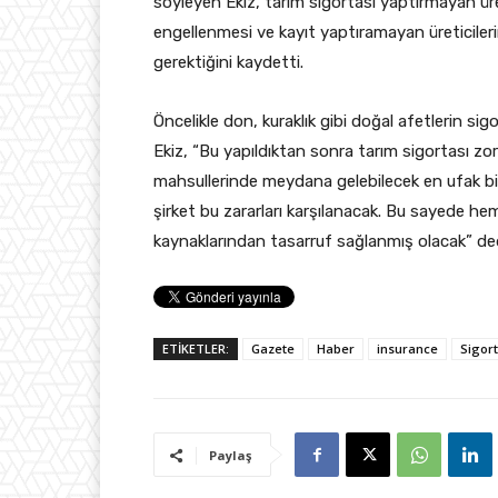
söyleyen Ekiz, tarım sigortası yaptırmayan üre
engellenmesi ve kayıt yaptıramayan üreticile
gerektiğini kaydetti.
Öncelikle don, kuraklık gibi doğal afetlerin sig
Ekiz, “Bu yapıldıktan sonra tarım sigortası zor
mahsullerinde meydana gelebilecek en ufak bir
şirket bu zararları karşılanacak. Bu sayede h
kaynaklarından tasarruf sağlanmış olacak” ded
ETİKETLER:
Gazete
Haber
insurance
Sigor
Paylaş