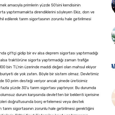
tmek amacıyla primlerin yüzde 50’sini kendisinin
gorta yaptırmamakta direndiklerini söyleyen Ekiz, don ve
hil edilerek tarım sigortasının zorunlu hale getirilmesi
nda çiftçi gidip bir ev alsa deprem sigortası yaptırmadığı
 alsa traktörüne sigorta yaptırmadığı zaman trafiğe
e 100 bin TL’nin üzerinde maddi değeri olan mahsul ekiyor
uriyeti de yok zaten. Böyle bir sistem olmaz. Devletimiz
üzde 50 prim desteği veriyor ancak yinede üreticimiz
n fazla yüzde 30’u tarım sigortası yaptırıyor. Bu durumda
ü olumsuz durum karşısında devletten bir beklenti içerisine
lepleri doğrultusunda borç ertelemesi veya destek
 tarım sigortasının zorunlu hale getirilmesi gerektiğini