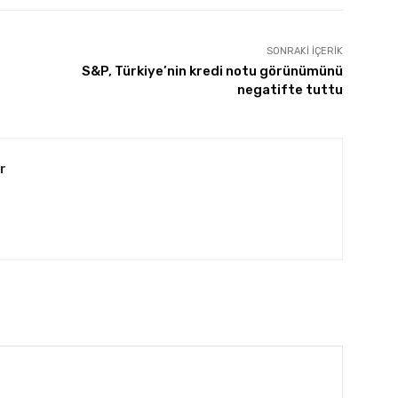
SONRAKI İÇERIK
S&P, Türkiye’nin kredi notu görünümünü
negatifte tuttu
r