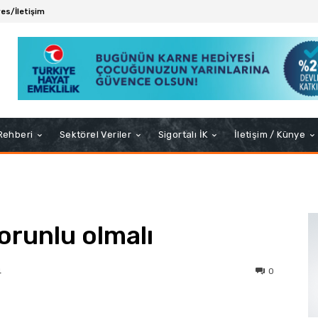
es/İletişim
 Rehberi
Sektörel Veriler
Sigortalı İK
İletişim / Künye
zorunlu olmalı
0
4