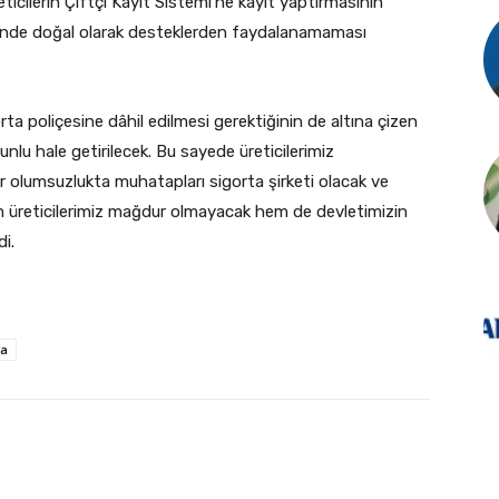
ticilerin Çiftçi Kayıt Sistemi’ne kayıt yaptırmasının
rinde doğal olarak desteklerden faydalanamaması
orta poliçesine dâhil edilmesi gerektiğinin de altına çizen
unlu hale getirilecek. Bu sayede üreticilerimiz
 olumsuzlukta muhatapları sigorta şirketi olacak ve
em üreticilerimiz mağdur olmayacak hem de devletimizin
i.
ta