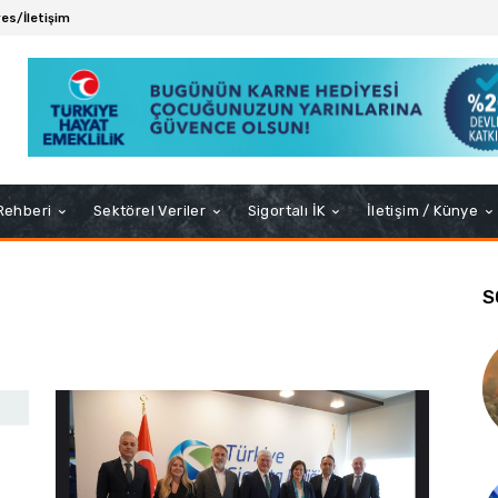
es/İletişim
 Rehberi
Sektörel Veriler
Sigortalı İK
İletişim / Künye
S