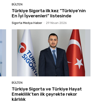
BÜLTEN
Türkiye Sigorta ilk kez “Türkiye’nin
En İyi İşverenleri” listesinde
Sigorta Medya Haber
-
29 Nisan 2026
BÜLTEN
Türkiye Sigorta ve Türkiye Hayat
Emeklilik’ten ilk çeyrekte rekor
kârlılık