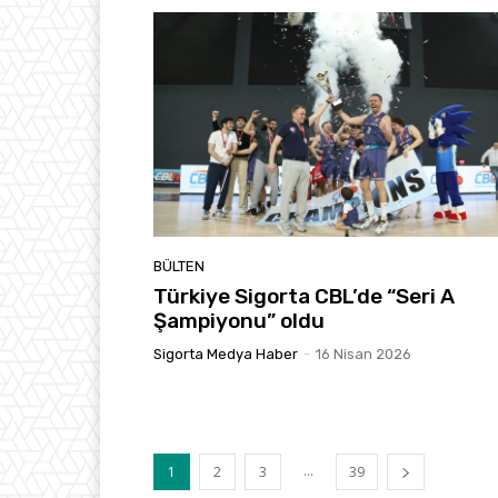
BÜLTEN
Türkiye Sigorta CBL’de “Seri A
Şampiyonu” oldu
Sigorta Medya Haber
-
16 Nisan 2026
...
1
2
3
39