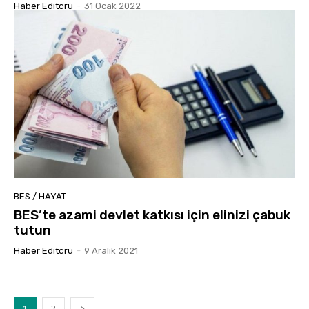
Haber Editörü
-
31 Ocak 2022
BES / HAYAT
BES’te azami devlet katkısı için elinizi çabuk
tutun
Haber Editörü
-
9 Aralık 2021
1
2