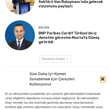
Sektörü Van Buluşması’nda gelecek
vizyonunu paylaştı
BÜLTEN
BNP Paribas Cardif Türkiye’de iç
denetim görevine Mustafa Güneş
getirildi
Devamını Göster
Size Daha İyi Hizmet
Sunabilmek İçin Çerezleri
Kullanıyoruz
En iyi deneyimleri sunabilmek için çerezler gibi teknolojileri kullanarak
cihaz bilgilerini depolama ve/veya erişim sağlıyoruz. Bu teknolojilere
onay vermek, bu site üzerinde gezinme davranışı veya benzersiz
İnternet portalımızda yer alan tüm haber metini, resim ve benzeri
kimlikler gibi verilerin işlenmesine izin verecektir. Onay vermemek veya
içeriğin hakları Sigortamedya Yayıncılık A.Ş.'ye aittir. Hiçbir şekilde