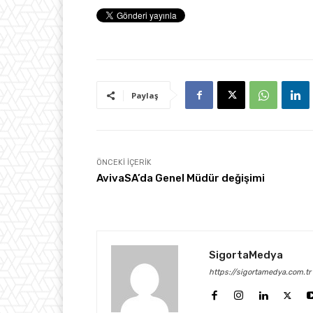
Paylaş
ÖNCEKI İÇERIK
AvivaSA’da Genel Müdür değişimi
SigortaMedya
https://sigortamedya.com.tr