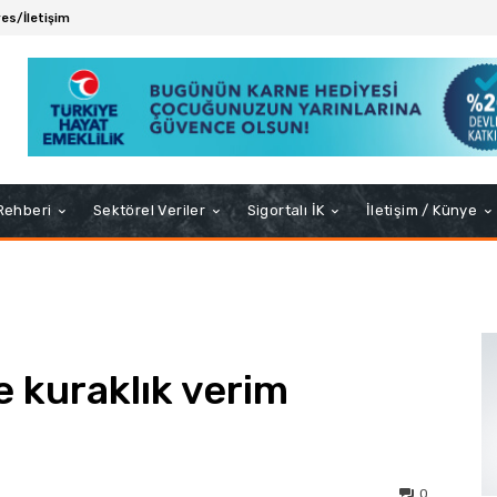
es/İletişim
 Rehberi
Sektörel Veriler
Sigortalı İK
İletişim / Künye
e kuraklık verim
0