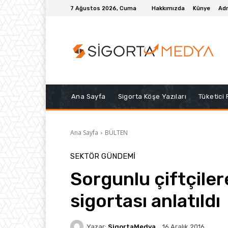
7 Ağustos 2026, Cuma
Hakkımızda
Künye
Adr
Ana Sayfa
Sigorta Köşe Yazıları
Tüketici
Ana Sayfa
BÜLTEN
SEKTÖR GÜNDEMİ
Sorgunlu çiftçiler
sigortası anlatıldı
Yazar:
SigortaMedya
16 Aralık 2016