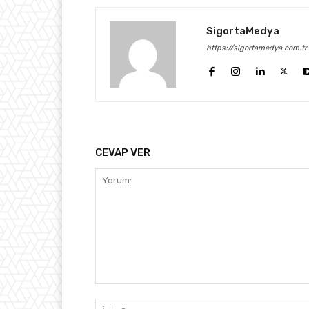
SigortaMedya
https://sigortamedya.com.tr
CEVAP VER
Yorum: