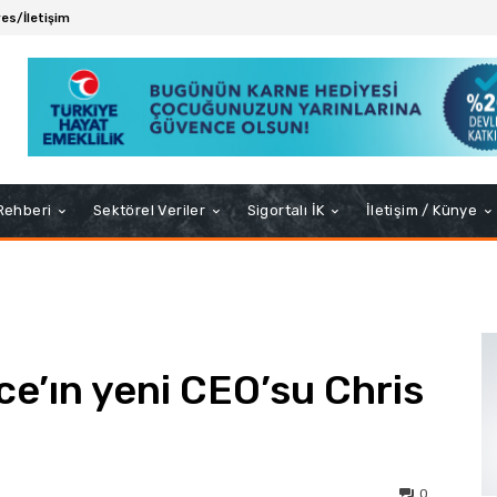
es/İletişim
 Rehberi
Sektörel Veriler
Sigortalı İK
İletişim / Künye
’ın yeni CEO’su Chris
0