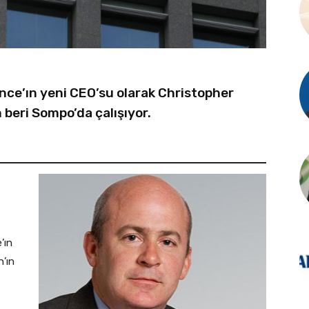
nce’ın yeni CEO’su olarak Christopher
 beri Sompo’da çalışıyor.
’ın
n’ın