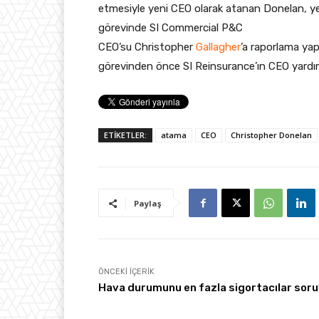
etmesiyle yeni CEO olarak atanan Donelan, y
görevinde SI Commercial P&C
CEO’su Christopher
Gallagher
’a raporlama ya
görevinden önce SI Reinsurance’ın CEO yardımc
ETİKETLER:
atama
CEO
Christopher Donelan
Paylaş
ÖNCEKI İÇERIK
Hava durumunu en fazla sigortacılar sor