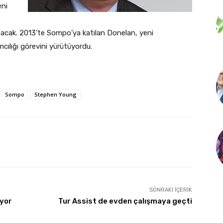
eni
pacak. 2013’te Sompo’ya katılan Donelan, yeni
ılığı görevini yürütüyordu.
Sompo
Stephen Young
SONRAKI İÇERIK
uyor
Tur Assist de evden çalışmaya geçti