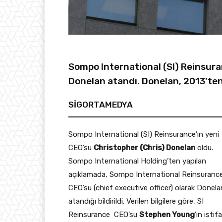
Sompo International (SI) Reinsura
Donelan atandı. Donelan, 2013’ten
SİGORTAMEDYA
Sompo International (SI) Reinsurance’ın yeni
CEO’su
Christopher (Chris) Donelan
oldu.
Sompo International Holding’ten yapılan
açıklamada, Sompo International Reinsurance
CEO’su (chief executive officer) olarak Donela
atandığı bildirildi. Verilen bilgilere göre, SI
Reinsurance CEO’su
Stephen Young
’ın istifa