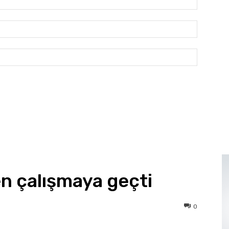
E-
Posta:*
Website: