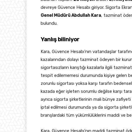
devreye Güvence Hesabı giriyor. Sigorta Ekra
Genel Müdürü Abdullah Kara
, tazminat ödem
bulundu.
Yanlış biliniyor
Kara, Güvence Hesabı’nın vatandaşlar tarafınd
kazalarından dolayı tazminat ödeyen bir kurum
sigortasızların karıştığı kazalarla ilgili tazmi
tespit edilememesi durumunda kişiye gelen bed
zorunlu sigortası yoksa karşı tarafın bedensel z
kazada eğer işleten sorumlu değilse karşı tara
ayrıca sigorta şirketlerinin mali bünye zafiyet
iptal edilmesi durumunda ya da sigorta şirketl
branşlardaki tüm yükümlülüklerini maddi ve bed
Kara, Güvence Hesabı’nın maddi tazminat öd