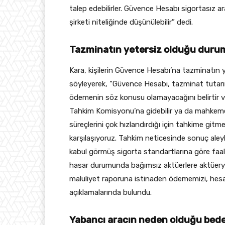
talep edebilirler. Güvence Hesabı sigortasız ara
şirketi niteliğinde düşünülebilir” dedi.
Tazminatın yetersiz olduğu duruml
Kara, kişilerin Güvence Hesabı’na tazminatın ye
söyleyerek, “Güvence Hesabı, tazminat tutar
ödemenin söz konusu olamayacağını belirtir v
Tahkim Komisyonu’na gidebilir ya da mahkeme
süreçlerini çok hızlandırdığı için tahkime gitm
karşılaşıyoruz. Tahkim neticesinde sonuç aley
kabul görmüş sigorta standartlarına göre faaliy
hasar durumunda bağımsız aktüerlere aktüeryal
maluliyet raporuna istinaden ödememizi, hesa
açıklamalarında bulundu.
Yabancı aracın neden olduğu bed