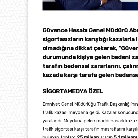
Güvence Hesabı Genel Müdürü Abd
sigortasızların karıştığı kazalarla
olmadığına dikkat çekerek, “Güven
durumunda kişiye gelen bedeni zara
tarafın bedensel zararlarını, çalın
kazada karşı tarafa gelen bedensel
SİGORTAMEDYA ÖZEL
Emniyet Genel Müdürlüğü Trafik Başkanlığı’nın 
trafik kazası meydana geldi. Kazalar sonucun
yaralandı. Meydana gelen maddi hasarlı kaza s
trafik sigortası karşı tarafın masraflarını karş
bulunan toplam
25 milyon
aracın
5,1 milyon