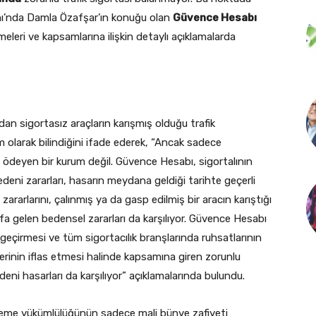
nı’nda Damla Özafşar’ın konuğu olan
Güvence Hesabı
eleri ve kapsamlarına ilişkin detaylı açıklamalarda
an sigortasız araçların karışmış olduğu trafik
 olarak bilindiğini ifade ederek, “Ancak sadece
nat ödeyen bir kurum değil. Güvence Hesabı, sigortalının
eni zararları, hasarın meydana geldiği tarihte geçerli
ararlarını, çalınmış ya da gasp edilmiş bir aracın karıştığı
fa gelen bedensel zararları da karşılıyor. Güvence Hesabı
i geçirmesi ve tüm sigortacılık branşlarında ruhsatlarının
erinin iflas etmesi halinde kapsamına giren zorunlu
eni hasarları da karşılıyor” açıklamalarında bulundu.
eme yükümlülüğünün sadece mali bünye zafiyeti