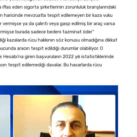
flas eden sigorta şirketlerinin zorunluluk branşlarındaki
nun haricinde mevzuatla tespit edilemeyen bir kaza vuku
ar vermişse ya da çalıntı veya gasp edilmiş bir araç varsa
 vermişse burada sadece bedeni tazminat öder”
diği kazalarda rücu hakkının söz konusu olmadığına dikkat
unda aracın tespit edildiği durumlar olabiliyor. O
 Hesabı’na giren başvuruların 2022 yılı istatistiklerinde
acın tespit edilemediği davalar. Bu hasarlarda rücu