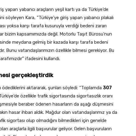
riş yapan yabancı araçların yeşil kartı ya da Türkiye’de
ini söyleyen Kara, “Türkiye’ye giriş yapan yabancı plakalı
ası yoksa karşı tarafa kusuruyla verdiği bedeni zararı
lar bizim kapsamımızda değil. Motorlu Taşıt Bürosu’nun
sinde meydana gelmiş bir kazada karşı tarafa bedeni
. Bunu vatandaşlarımızın özellikle bilmesi gerekiyor. Bu
rafımızdır” ifadesini kullandı.
esi gerçekleştirdik
ödediklerini aktararak, şunları söyledi: “Toplamda
307
ürkiye’de özellikle trafik sigortasında sigortasızlık oranı
düşmesiyle beraber ödenen hasarların da aşağı düşmesini
akın hasar ihbarı aldık. Mağdur olan vatandaşlarımız ya da
afik sigortası olup olmadığını bilmedikleri için genelde
n araçlarla ilgili başvurular geliyor. Gelen başvuruların