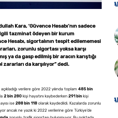
ullah Kara, ‘Güvence Hesabı’nın sadece
 ilgili tazminat ödeyen bir kurum
ce Hesabı, sigortalının tespit edilememesi
rları, zorunlu sigortası yoksa karşı
mış ya da gasp edilmiş bir aracın karıştığı
 zararları da karşılıyor” dedi.
açıkladığı verilere göre 2022 yılında toplam
485 bin
da
2 bin 280
kişi hayatını kaybederken
291 bin
kişi
ayısı ise
288 bin
118
olarak kaydedildi. Kazalarda zorunlu
ılıyor ancak ne yazık ki 2022 verilerine göre Türkiye’de
unda
zorunlu trafik sigortası bulunmuyor. Bu noktada