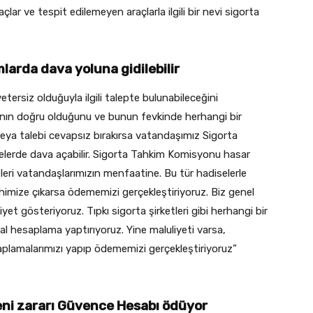
çlar ve tespit edilemeyen araçlarla ilgili bir nevi sigorta
arda dava yoluna gidilebilir
tersiz olduğuyla ilgili talepte bulunabileceğini
ının doğru olduğunu ve bunun fevkinde herhangi bir
eya talebi cevapsız bırakırsa vatandaşımız Sigorta
lerde dava açabilir. Sigorta Tahkim Komisyonu hasar
eleri vatandaşlarımızın menfaatine. Bu tür hadiselerle
himize çıkarsa ödememizi gerçekleştiriyoruz. Biz genel
et gösteriyoruz. Tıpkı sigorta şirketleri gibi herhangi bir
 hesaplama yaptırıyoruz. Yine maluliyeti varsa,
plamalarımızı yapıp ödememizi gerçekleştiriyoruz”
eni zararı Güvence Hesabı ödüyor