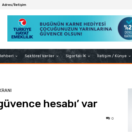
Adres/İletişim
 Rehberi
Sektörel Veriler
Sigortalı İK
İletişim / Künye
KRANI
‘güvence hesabı’ var
0