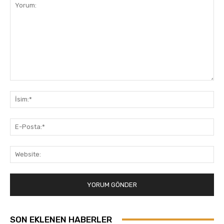
Yorum:
İsi
E-
Pos
Web
SON EKLENEN HABERLER