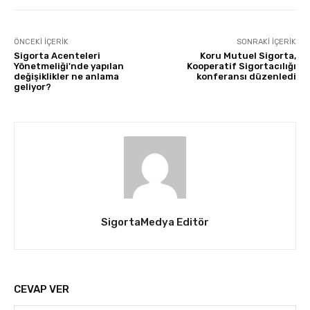
ÖNCEKI İÇERIK
SONRAKI İÇERIK
Sigorta Acenteleri
Koru Mutuel Sigorta,
Yönetmeliği'nde yapılan
Kooperatif Sigortacılığı
değişiklikler ne anlama
konferansı düzenledi
geliyor?
SigortaMedya Editör
CEVAP VER