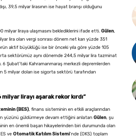
şı, 39,5 milyar lirasının ise hayat branşı olduğunu
00 milyar liraya ulaşmasını beklediklerini ifade etti.
Gülen
,
lyar lira olan vergi sonrası dönem net karı yüzde 351
törün aktif büyüklüğü ise bir önceki yıla göre yüzde 105
 Sigorta sektörümüz aynı dönemde 244,5 milyar lira tazminat
dı. 6 Şubat’taki Kahramanmaraş merkezli depremlerden
n 5 milyar doları ise sigorta sektörü tarafından
ilyar lirayı aşarak rekor kırdı”
steminin (BES)
, finans sisteminin en etkili araçlarından
arın yüzünü güldürmeye devam ettiğini anlatan
Gülen
, şu
inin en önemli başarı hikayelerinden biri durumunda olan
 BES ve
Otomatik Katılım Sistemi
‘nde (OKS) toplam