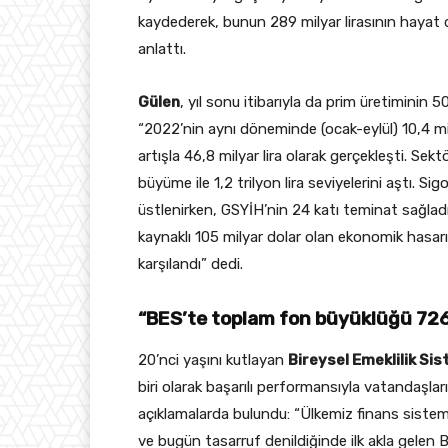
kaydederek, bunun 289 milyar lirasının hayat dı
anlattı.
Gülen
, yıl sonu itibarıyla da prim üretiminin 5
“2022’nin aynı döneminde (ocak-eylül) 10,4 mi
artışla 46,8 milyar lira olarak gerçekleşti. Sek
büyüme ile 1,2 trilyon lira seviyelerini aştı.
üstlenirken, GSYİH’nin 24 katı teminat sağla
kaynaklı 105 milyar dolar olan ekonomik hasarı
karşılandı” dedi.
“BES’te toplam fon büyüklüğü 726 m
20’nci yaşını kutlayan
Bireysel Emeklilik Si
biri olarak başarılı performansıyla vatandaşl
açıklamalarda bulundu: “Ülkemiz finans sistem
ve bugün tasarruf denildiğinde ilk akla gelen