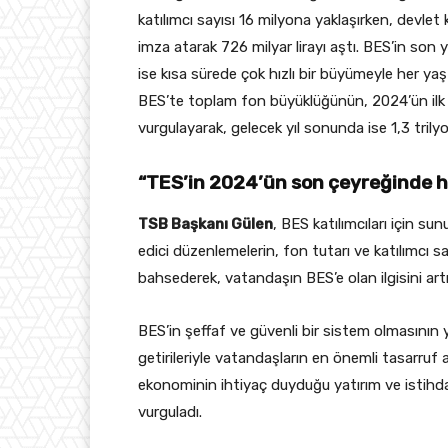
katılımcı sayısı 16 milyona yaklaşırken, devlet
imza atarak 726 milyar lirayı aştı. BES’in son y
ise kısa sürede çok hızlı bir büyümeyle her ya
BES’te toplam fon büyüklüğünün, 2024’ün ilk ya
vurgulayarak, gelecek yıl sonunda ise 1,3 trily
“TES’in 2024’ün son çeyreğinde 
TSB Başkanı Gülen
, BES katılımcıları için s
edici düzenlemelerin, fon tutarı ve katılımcı sa
bahsederek, vatandaşın BES’e olan ilgisini artır
BES’in şeffaf ve güvenli bir sistem olmasının
getirileriyle vatandaşların en önemli tasarruf
ekonominin ihtiyaç duyduğu yatırım ve isti
vurguladı.