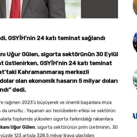
ldi, GSYİH’nin 24 katı teminat sağlandı
anı Uğur Gülen, sigorta sektörünün 30 Eylül
nat üstlenirken, GSYİH’nin 24 katı teminat
ubat’taki Kahramanmaraş merkezli
dolar olan ekonomik hasarın 5 milyar doları
ndı” dedi.
ere rağmen 2023’ü büyüyerek ve önemli başarılara imza
 da umutlu… Yaşanan acı tecrübelerin etkisi ve sektörün
ışmalarla toplumda yükselen sigorta farkındalığı rakamlara
şkanı Uğur Gülen
, sigorta sektörünün prim üretiminin, 30
yüzde 123 artışla 328,5 milyar liraya ulaştığını