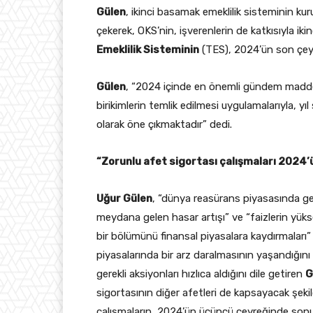
Gülen
, ikinci basamak emeklilik sisteminin ku
çekerek, OKS’nin, işverenlerin de katkısıyla i
Emeklilik Sisteminin
(TES), 2024’ün son çeyr
Gülen
, “2024 içinde en önemli gündem maddeler
birikimlerin temlik edilmesi uygulamalarıyla, 
olarak öne çıkmaktadır” dedi.
“Zorunlu afet sigortası çalışmaları 2024’
Uğur Gülen
, “dünya reasürans piyasasında ge
meydana gelen hasar artışı” ve “faizlerin yükse
bir bölümünü finansal piyasalara kaydırmaları
piyasalarında bir arz daralmasının yaşandığı
gerekli aksiyonları hızlıca aldığını dile getiren
G
sigortasının diğer afetleri de kapsayacak şeki
çalışmaların, 2024’ün üçüncü çeyreğinde sonu