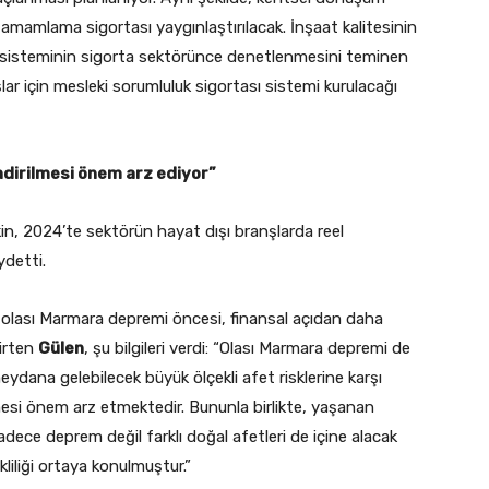
amamlama sigortası yaygınlaştırılacak. İnşaat kalitesinin
m sisteminin sigorta sektörünce denetlenmesini teminen
lar için mesleki sorumluluk sigortası sistemi kurulacağı
endirilmesi önem arz ediyor”
lişkin, 2024’te sektörün hayat dışı branşlarda reel
detti.
 olası Marmara depremi öncesi, finansal açıdan daha
lirten
Gülen
, şu bilgileri verdi: “Olası Marmara depremi de
dana gelebilecek büyük ölçekli afet risklerine karşı
ilmesi önem arz etmektedir. Bununla birlikte, yaşanan
sadece deprem değil farklı doğal afetleri de içine alacak
kliliği ortaya konulmuştur.”