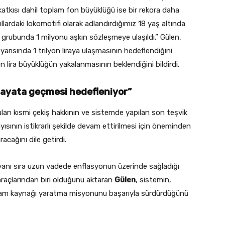
 katkısı dahil toplam fon büyüklüğü ise bir rekora daha
ıllardaki lokomotifi olarak adlandırdığımız 18 yaş altında
ş grubunda 1 milyonu aşkın sözleşmeye ulaşıldı.” Gülen,
rısında 1 trilyon liraya ulaşmasının hedeflendiğini
on lira büyüklüğün yakalanmasının beklendiğini bildirdi.
hayata geçmesi hedefleniyor”
unulan kısmi çekiş hakkının ve sistemde yapılan son teşvik
yısının istikrarlı şekilde devam ettirilmesi için öneminden
acağını dile getirdi.
 yanı sıra uzun vadede enflasyonun üzerinde sağladığı
 araçlarından biri olduğunu aktaran
Gülen
, sistemin,
hdam kaynağı yaratma misyonunu başarıyla sürdürdüğünü