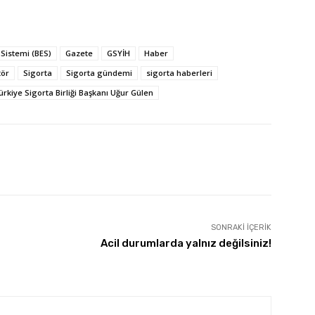
 Sistemi (BES)
Gazete
GSYİH
Haber
tör
Sigorta
Sigorta gündemi
sigorta haberleri
ürkiye Sigorta Birliği Başkanı Uğur Gülen
SONRAKI İÇERIK
Acil durumlarda yalnız değilsiniz!