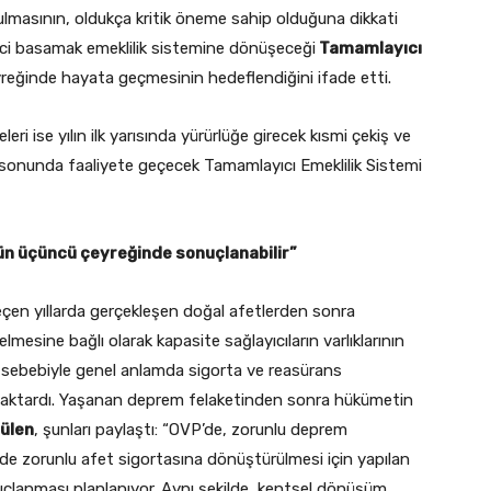
rulmasının, oldukça kritik öneme sahip olduğuna dikkati
kinci basamak emeklilik sistemine dönüşeceği
Tamamlayıcı
eğinde hayata geçmesinin hedeflendiğini ifade etti.
i ise yılın ilk yarısında yürürlüğe girecek kısmi çekiş ve
yıl sonunda faaliyete geçecek Tamamlayıcı Emeklilik Sistemi
ün üçüncü çeyreğinde sonuçlanabilir”
çen yıllarda gerçekleşen doğal afetlerden sonra
lmesine bağlı olarak kapasite sağlayıcıların varlıklarının
” sebebiyle genel anlamda sigorta ve reasürans
nı aktardı. Yaşanan deprem felaketinden sonra hükümetin
ülen
, şunları paylaştı: “OVP’de, zorunlu deprem
lde zorunlu afet sigortasına dönüştürülmesi için yapılan
çlanması planlanıyor. Aynı şekilde, kentsel dönüşüm