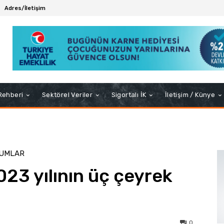
Adres/İletişim
 Rehberi
Sektörel Veriler
Sigortalı İK
İletişim / Künye
RUMLAR
023 yılının üç çeyrek
0