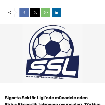
Sigorta Sektör Ligi’nde mücadele eden
Sirius Eksperlik takımının oyuncuları, Türkiye