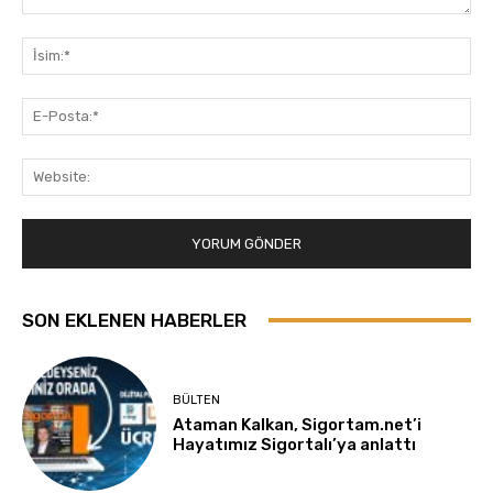
Yorum:
İsi
E-
Pos
Web
SON EKLENEN HABERLER
BÜLTEN
Ataman Kalkan, Sigortam.net’i
Hayatımız Sigortalı’ya anlattı