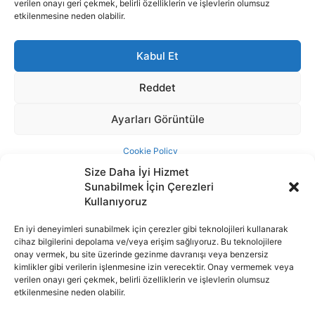
Size Daha İyi Hizmet
Sunabilmek İçin Çerezleri
Kullanıyoruz
En iyi deneyimleri sunabilmek için çerezler gibi teknolojileri kullanarak
cihaz bilgilerini depolama ve/veya erişim sağlıyoruz. Bu teknolojilere
İnternet portalımızda yer alan tüm haber metini, resim ve benzeri
onay vermek, bu site üzerinde gezinme davranışı veya benzersiz
içeriğin hakları Sigortamedya Yayıncılık A.Ş.'ye aittir. Hiçbir şekilde
kimlikler gibi verilerin işlenmesine izin verecektir. Onay vermemek veya
basılı ya da elektronik bir ortamda, kaynak gösterilse bile izin
verilen onayı geri çekmek, belirli özelliklerin ve işlevlerin olumsuz
alınmadan kullanılamaz.
etkilenmesine neden olabilir.
e-Mail Adresimiz:
info@sigortamedia.com