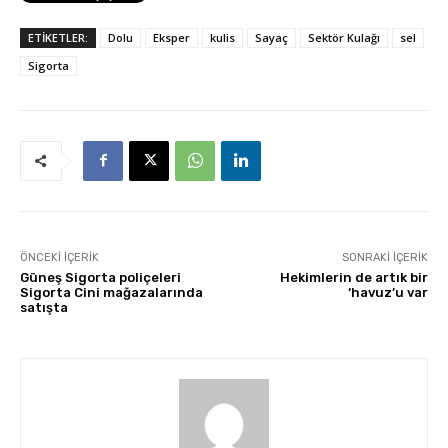
ETİKETLER:
Dolu
Eksper
kulis
Sayaç
Sektör Kulağı
sel
Sigorta
ÖNCEKI İÇERIK
SONRAKI İÇERIK
Güneş Sigorta poliçeleri
Hekimlerin de artık bir
Sigorta Cini mağazalarında
‘havuz’u var
satışta