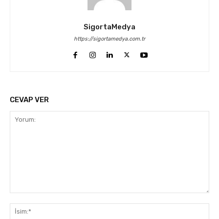
SigortaMedya
https://sigortamedya.com.tr
CEVAP VER
Yorum:
İsi