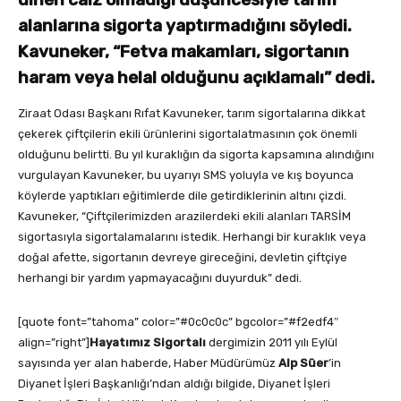
alanlarına sigorta yaptırmadığını söyledi.
Kavuneker, “Fetva makamları, sigortanın
haram veya helal olduğunu açıklamalı” dedi.
Ziraat Odası Başkanı Rıfat Kavuneker, tarım sigortalarına dikkat
çekerek çiftçilerin ekili ürünlerini sigortalatmasının çok önemli
olduğunu belirtti. Bu yıl kuraklığın da sigorta kapsamına alındığını
vurgulayan Kavuneker, bu uyarıyı SMS yoluyla ve kış boyunca
köylerde yaptıkları eğitimlerde dile getirdiklerinin altını çizdi.
Kavuneker, “Çiftçilerimizden arazilerdeki ekili alanları TARSİM
sigortasıyla sigortalamalarını istedik. Herhangi bir kuraklık veya
doğal afette, sigortanın devreye gireceğini, devletin çiftçiye
herhangi bir yardım yapmayacağını duyurduk” dedi.
[quote font=”tahoma” color=”#0c0c0c” bgcolor=”#f2edf4″
align=”right”]
Hayatımız Sigortalı
dergimizin 2011 yılı Eylül
sayısında yer alan haberde, Haber Müdürümüz
Alp Süer
’in
Diyanet İşleri Başkanlığı’ndan aldığı bilgide, Diyanet İşleri