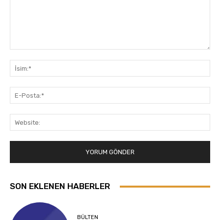
Yorum:
İsi
E-
Pos
Web
SON EKLENEN HABERLER
BÜLTEN