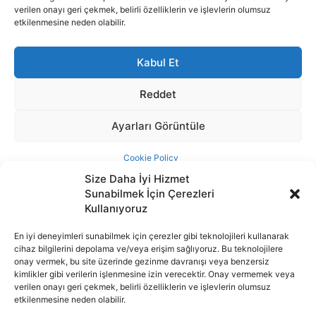
Size Daha İyi Hizmet
Sunabilmek İçin Çerezleri
Kullanıyoruz
En iyi deneyimleri sunabilmek için çerezler gibi teknolojileri kullanarak
cihaz bilgilerini depolama ve/veya erişim sağlıyoruz. Bu teknolojilere
İnternet portalımızda yer alan tüm haber metini, resim ve benzeri
onay vermek, bu site üzerinde gezinme davranışı veya benzersiz
içeriğin hakları Sigortamedya Yayıncılık A.Ş.'ye aittir. Hiçbir şekilde
kimlikler gibi verilerin işlenmesine izin verecektir. Onay vermemek veya
basılı ya da elektronik bir ortamda, kaynak gösterilse bile izin
verilen onayı geri çekmek, belirli özelliklerin ve işlevlerin olumsuz
alınmadan kullanılamaz.
etkilenmesine neden olabilir.