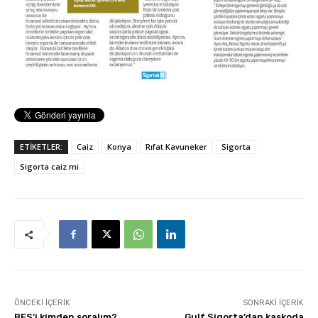
ETİKETLER:
Caiz
Konya
Rıfat Kavuneker
Sigorta
Sigorta caiz mi
ÖNCEKI İÇERIK
SONRAKI İÇERIK
BES’i kimden soralım?
Gulf Sigorta’dan kaskoda