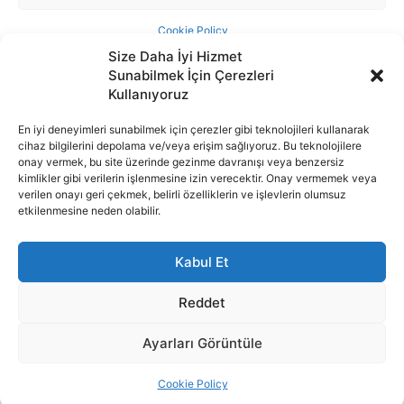
Size Daha İyi Hizmet
Sunabilmek İçin Çerezleri
Kullanıyoruz
En iyi deneyimleri sunabilmek için çerezler gibi teknolojileri kullanarak
cihaz bilgilerini depolama ve/veya erişim sağlıyoruz. Bu teknolojilere
İnternet portalımızda yer alan tüm haber metini, resim ve benzeri
onay vermek, bu site üzerinde gezinme davranışı veya benzersiz
içeriğin hakları Sigortamedya Yayıncılık A.Ş.'ye aittir. Hiçbir şekilde
kimlikler gibi verilerin işlenmesine izin verecektir. Onay vermemek veya
basılı ya da elektronik bir ortamda, kaynak gösterilse bile izin
verilen onayı geri çekmek, belirli özelliklerin ve işlevlerin olumsuz
alınmadan kullanılamaz.
etkilenmesine neden olabilir.
e-Mail Adresimiz:
info@sigortamedia.com
Kabul Et
Reddet
Ayarları Görüntüle
© 2015 - 2025 Sigortamedya Yayın Grubu | Sigortamedya
Yayıncılık A.Ş.
Cookie Policy