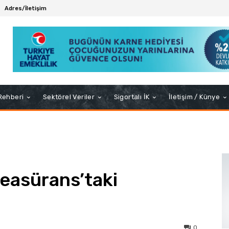
Adres/İletişim
 Rehberi
Sektörel Veriler
Sigortalı İK
İletişim / Künye
Reasürans’taki
0