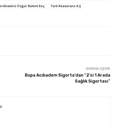
ordinatörü Özgür Bülent Koç
Türk Reasürans A.Ş
SONRAKI İÇERIK
Bupa Acıbadem Sigorta’dan “2’si 1 Arada
Sağlık Sigortası”
r