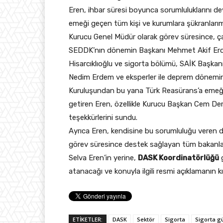
Eren, ihbar süresi boyunca sorumluluklarını d
emeği geçen tüm kişi ve kurumlara şükranları
Kurucu Genel Müdür olarak görev süresince, çalı
SEDDK’nın dönemin Başkanı Mehmet Akif Eroğlu
Hisarcıklıoğlu ve sigorta bölümü, SAİK Başka
Nedim Erdem ve eksperler ile deprem dönemind
Kuruluşundan bu yana Türk Reasürans’a emeği 
getiren Eren, özellikle Kurucu Başkan Cem D
teşekkürlerini sundu.
Ayrıca Eren, kendisine bu sorumluluğu veren 
görev süresince destek sağlayan tüm bakanlar
Selva Eren’in yerine,
DASK Koordinatörlüğü
g
atanacağı ve konuyla ilgili resmi açıklamanın k
ETİKETLER:
DASK
Sektör
Sigorta
Sigorta 