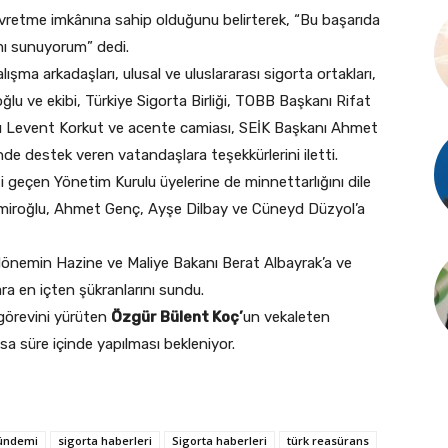
evretme imkânına sahip olduğunu belirterek, “Bu başarıda
mı sunuyorum” dedi.
şma arkadaşları, ulusal ve uluslararası sigorta ortakları,
 ve ekibi, Türkiye Sigorta Birliği, TOBB Başkanı Rifat
nı Levent Korkut ve acente camiası, SEİK Başkanı Ahmet
e destek veren vatandaşlara teşekkürlerini iletti.
geçen Yönetim Kurulu üyelerine de minnettarlığını dile
emiroğlu, Ahmet Genç, Ayşe Dilbay ve Cüneyd Düzyol’a
dönemin Hazine ve Maliye Bakanı Berat Albayrak’a ve
a en içten şükranlarını sundu.
örevini yürüten
Özgür Bülent Koç’
un vekaleten
ısa süre içinde yapılması bekleniyor.
gündemi
sigorta haberleri
Sigorta haberleri
türk reasürans