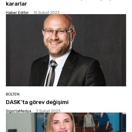
kararlar
Haber Editor
-
10 Şubat 2023
BÜLTEN
DASK’ta görev değişimi
SigortaMedya
-
3 Şubat 2023