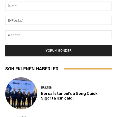
İsi
E-
Pos
Web
SON EKLENEN HABERLER
BÜLTEN
Borsa İstanbul’da Gong Quick
Sigorta için çaldı