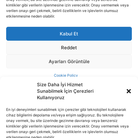
Size Daha İyi Hizmet
Sunabilmek İçin Çerezleri
Kullanıyoruz
En iyi deneyimleri sunabilmek için çerezler gibi teknolojileri kullanarak
cihaz bilgilerini depolama ve/veya erişim sağlıyoruz. Bu teknolojilere
İnternet portalımızda yer alan tüm haber metini, resim ve benzeri
onay vermek, bu site üzerinde gezinme davranışı veya benzersiz
içeriğin hakları Sigortamedya Yayıncılık A.Ş.'ye aittir. Hiçbir şekilde
kimlikler gibi verilerin işlenmesine izin verecektir. Onay vermemek veya
basılı ya da elektronik bir ortamda, kaynak gösterilse bile izin
verilen onayı geri çekmek, belirli özelliklerin ve işlevlerin olumsuz
alınmadan kullanılamaz.
etkilenmesine neden olabilir.