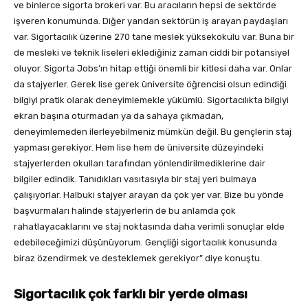
ve binlerce sigorta brokeri var. Bu aracıların hepsi de sektörde
işveren konumunda. Diğer yandan sektörün iş arayan paydaşları
var. Sigortacılık üzerine 270 tane meslek yüksekokulu var. Buna bir
de mesleki ve teknik liseleri eklediğiniz zaman ciddi bir potansiyel
oluyor. Sigorta Jobs’ın hitap ettiği önemli bir kitlesi daha var. Onlar
da stajyerler. Gerek lise gerek üniversite öğrencisi olsun edindiği
bilgiyi pratik olarak deneyimlemekle yükümlü. Sigortacılıkta bilgiyi
ekran başına oturmadan ya da sahaya çıkmadan,
deneyimlemeden ilerleyebilmeniz mümkün değil. Bu gençlerin staj
yapması gerekiyor. Hem lise hem de üniversite düzeyindeki
stajyerlerden okulları tarafından yönlendirilmediklerine dair
bilgiler edindik. Tanıdıkları vasıtasıyla bir staj yeri bulmaya
çalışıyorlar. Halbuki stajyer arayan da çok yer var. Bize bu yönde
başvurmaları halinde stajyerlerin de bu anlamda çok
rahatlayacaklarını ve staj noktasında daha verimli sonuçlar elde
edebileceğimizi düşünüyorum. Gençliği sigortacılık konusunda
biraz özendirmek ve desteklemek gerekiyor” diye konuştu.
Sigortacılık çok farklı bir yerde olması