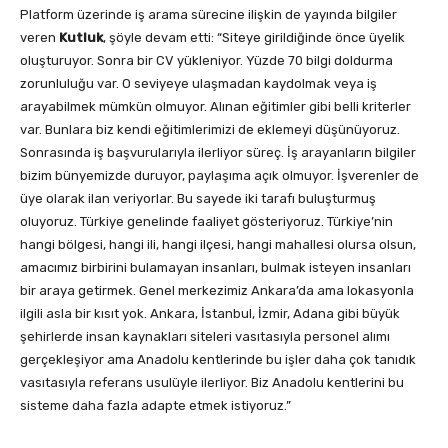
Platform üzerinde iş arama sürecine ilişkin de yayında bilgiler
veren
Kutluk
, şöyle devam etti: “Siteye girildiğinde önce üyelik
oluşturuyor. Sonra bir CV yükleniyor. Yüzde 70 bilgi doldurma
zorunluluğu var. O seviyeye ulaşmadan kaydolmak veya iş
arayabilmek mümkün olmuyor. Alınan eğitimler gibi belli kriterler
var. Bunlara biz kendi eğitimlerimizi de eklemeyi düşünüyoruz.
Sonrasında iş başvurularıyla ilerliyor süreç. İş arayanların bilgiler
bizim bünyemizde duruyor, paylaşıma açık olmuyor. İşverenler de
üye olarak ilan veriyorlar. Bu sayede iki tarafı buluşturmuş
oluyoruz. Türkiye genelinde faaliyet gösteriyoruz. Türkiye’nin
hangi bölgesi, hangi ili, hangi ilçesi, hangi mahallesi olursa olsun,
amacımız birbirini bulamayan insanları, bulmak isteyen insanları
bir araya getirmek. Genel merkezimiz Ankara’da ama lokasyonla
ilgili asla bir kısıt yok. Ankara, İstanbul, İzmir, Adana gibi büyük
şehirlerde insan kaynakları siteleri vasıtasıyla personel alımı
gerçekleşiyor ama Anadolu kentlerinde bu işler daha çok tanıdık
vasıtasıyla referans usulüyle ilerliyor. Biz Anadolu kentlerini bu
sisteme daha fazla adapte etmek istiyoruz.”