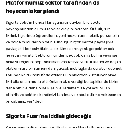
Platformumuz sektör tarafından da
heyecanla karşılandı
Sigorta Jobs’ın henüz fikir aşamasındayken bile sektör
paydaşlarından olumlu tepkiler aldığını aktaran
Kutluk
, “Biz
fikrimizi içlerinde öğrencilerin, yeni mezunların, teknik personelin
ve bölge müdürlerinin de bulunduğu birçok sektör paydaşıyla
paylaştık. Herkesin fikrini aldık. Kime sorduysak gerçekten çok
heyecan yarattı. Sektörün içinden pek çok kişi iş bulma veya işe
alma süreçlerini hep tanıdıkları vasıtasıyla yürüttüklerini ve başka
platformlara bir ilan için dahi yüksek meblağlarda ücretler ödemek
zorunda kaldıklarını ifade ettiler. Bu alanlardan kurtuluyor olma
fikri bile onları mutlu etti. Onların bize verdiği bu tepkiler de bizim
daha hızlı ve daha büyük şevkle ilerlememize yol açtı. Şu an
bilinirlik ve sektöre kendimizi tanıtma ve kabul ettirme noktasında
bir çabamız var” dedi.
Sigorta Fuarı’na iddialı gideceğiz
Kasım ayında düzenlenecek Uluslararası Sigorta Fuarı’ndan da