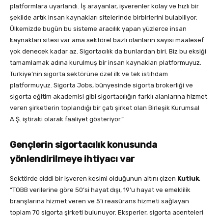
platformlara uyarlandı. İş arayanlar, işverenler kolay ve hızlı bir
şekilde artık insan kaynakları sitelerinde birbirlerini bulabiliyor.
Ülkemizde bugün bu sisteme aracılık yapan yüzlerce insan
kaynakları sitesi var ama sektörel bazlı olanların sayısı maalesef
yok denecek kadar az. Sigortacılık da bunlardan biri. Biz bu eksiği
tamamlamak adına kurulmuş bir insan kaynakları platformuyuz.
Türkiye’nin sigorta sektörüne özel ilk ve tek istihdam
platformuyuz. Sigorta Jobs, bünyesinde sigorta brokerliği ve
sigorta eğitim akademisi gibi sigortacılığın farklı alanlarına hizmet
veren şirketlerin toplandığı bir çatı şirket olan Birleşik Kurumsal
A.Ş. iştiraki olarak faaliyet gösteriyor.”
Gençlerin sigortacılık konusunda
yönlendirilmeye ihtiyacı var
Sektörde ciddi bir işveren kesimi olduğunun altını çizen
Kutluk
,
“TOBB verilerine göre 50’si hayat dışı, 19’u hayat ve emeklilik
branşlarına hizmet veren ve 5’i reasürans hizmeti sağlayan
toplam 70 sigorta şirketi bulunuyor. Eksperler, sigorta acenteleri