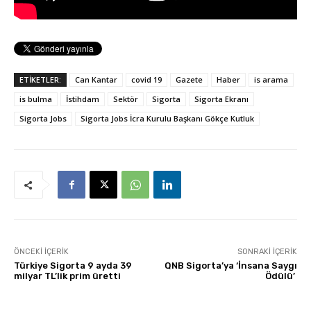
ETİKETLER:
Can Kantar
covid 19
Gazete
Haber
is arama
is bulma
İstihdam
Sektör
Sigorta
Sigorta Ekranı
Sigorta Jobs
Sigorta Jobs İcra Kurulu Başkanı Gökçe Kutluk
ÖNCEKI İÇERIK
SONRAKI İÇERIK
Türkiye Sigorta 9 ayda 39
QNB Sigorta’ya ‘İnsana Saygı
milyar TL’lik prim üretti
Ödülü’