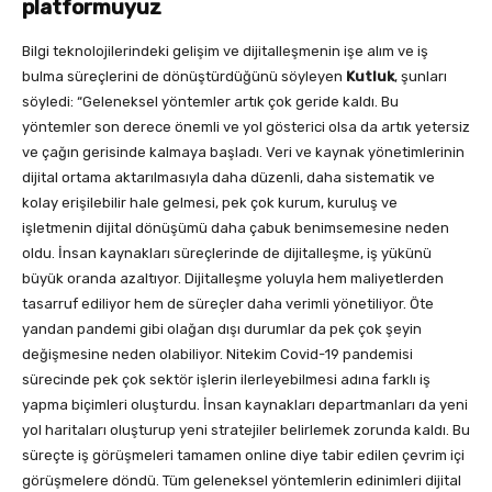
platformuyuz
Bilgi teknolojilerindeki gelişim ve dijitalleşmenin işe alım ve iş
bulma süreçlerini de dönüştürdüğünü söyleyen
Kutluk
, şunları
söyledi: “Geleneksel yöntemler artık çok geride kaldı. Bu
yöntemler son derece önemli ve yol gösterici olsa da artık yetersiz
ve çağın gerisinde kalmaya başladı. Veri ve kaynak yönetimlerinin
dijital ortama aktarılmasıyla daha düzenli, daha sistematik ve
kolay erişilebilir hale gelmesi, pek çok kurum, kuruluş ve
işletmenin dijital dönüşümü daha çabuk benimsemesine neden
oldu. İnsan kaynakları süreçlerinde de dijitalleşme, iş yükünü
büyük oranda azaltıyor. Dijitalleşme yoluyla hem maliyetlerden
tasarruf ediliyor hem de süreçler daha verimli yönetiliyor. Öte
yandan pandemi gibi olağan dışı durumlar da pek çok şeyin
değişmesine neden olabiliyor. Nitekim Covid-19 pandemisi
sürecinde pek çok sektör işlerin ilerleyebilmesi adına farklı iş
yapma biçimleri oluşturdu. İnsan kaynakları departmanları da yeni
yol haritaları oluşturup yeni stratejiler belirlemek zorunda kaldı. Bu
süreçte iş görüşmeleri tamamen online diye tabir edilen çevrim içi
görüşmelere döndü. Tüm geleneksel yöntemlerin edinimleri dijital