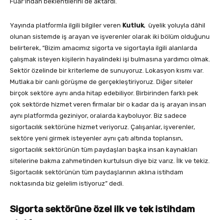
Fuar’ından beklentilerini de aktardı.
Yayında platformla ilgili bilgiler veren
Kutluk
, üyelik yoluyla dâhil
olunan sistemde iş arayan ve işverenler olarak iki bölüm olduğunu
belirterek, “Bizim amacımız sigorta ve sigortayla ilgili alanlarda
çalışmak isteyen kişilerin hayalindeki işi bulmasına yardımcı olmak.
Sektör özelinde bir kriterleme de sunuyoruz. Lokasyon kısmı var.
Mutlaka bir canlı görüşme de gerçekleştiriyoruz. Diğer siteler
birçok sektöre aynı anda hitap edebiliyor. Birbirinden farklı pek
çok sektörde hizmet veren firmalar bir o kadar da iş arayan insan
aynı platformda geziniyor, oralarda kayboluyor. Biz sadece
sigortacılık sektörüne hizmet veriyoruz. Çalışanlar, işverenler,
sektöre yeni girmek isteyenler aynı çatı altında toplansın,
sigortacılık sektörünün tüm paydaşları başka insan kaynakları
sitelerine bakma zahmetinden kurtulsun diye biz varız. İlk ve tekiz.
Sigortacılık sektörünün tüm paydaşlarının aklına istihdam
noktasında biz gelelim istiyoruz” dedi.
Sigorta sektörüne özel ilk ve
tek istihdam