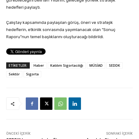
görebileceğini belirten Yıldırım, geleceğe yönelik stratejik
hedefleri paylaştı.
Çalıştay kapsamında paylaşılan görüş, öneri ve stratejik
hedeflerin, etkinlik sonrasında yayımlanacak olan “Sonuç
Raporu”nun temel başlıklarını oluşturacağı bildirildi.
ETİKETLER:
Haber
Katılım Sigortacılığı
MÜSİAD
SEDDK
Sektör
Sigorta
ÖNCEKI İÇERIK
SONRAKI İÇERIK