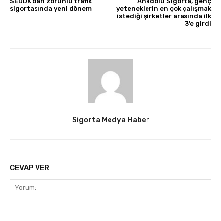
SEDDK’dan zorunlu trafik
Anadolu Sigorta, genç
sigortasında yeni dönem
yeteneklerin en çok çalışmak
istediği şirketler arasında ilk
3’e girdi
Sigorta Medya Haber
CEVAP VER