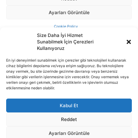
Size Daha İyi Hizmet
Sunabilmek İçin Çerezleri
Kullanıyoruz
En iyi deneyimleri sunabilmek için çerezler gibi teknolojileri kullanarak
cihaz bilgilerini depolama ve/veya erişim sağlıyoruz. Bu teknolojilere
İnternet portalımızda yer alan tüm haber metini, resim ve benzeri
onay vermek, bu site üzerinde gezinme davranışı veya benzersiz
içeriğin hakları Sigortamedya Yayıncılık A.Ş.'ye aittir. Hiçbir şekilde
kimlikler gibi verilerin işlenmesine izin verecektir. Onay vermemek veya
basılı ya da elektronik bir ortamda, kaynak gösterilse bile izin
verilen onayı geri çekmek, belirli özelliklerin ve işlevlerin olumsuz
alınmadan kullanılamaz.
etkilenmesine neden olabilir.
e-Mail Adresimiz:
info@sigortamedia.com
Kabul Et
Reddet
Ayarları Görüntüle
© 2015 - 2025 Sigortamedya Yayın Grubu | Sigortamedya