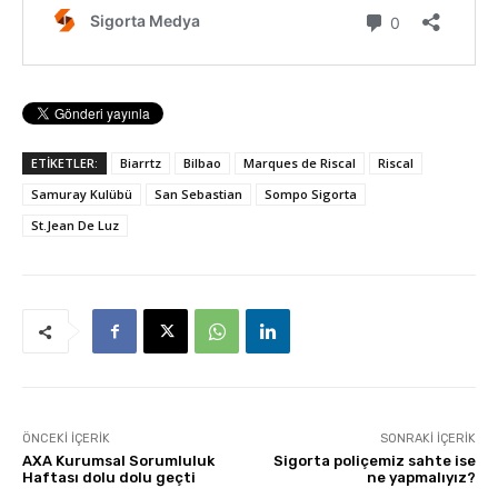
ETİKETLER:
Biarrtz
Bilbao
Marques de Riscal
Riscal
Samuray Kulübü
San Sebastian
Sompo Sigorta
St.Jean De Luz
ÖNCEKI İÇERIK
SONRAKI İÇERIK
AXA Kurumsal Sorumluluk
Sigorta poliçemiz sahte ise
Haftası dolu dolu geçti
ne yapmalıyız?