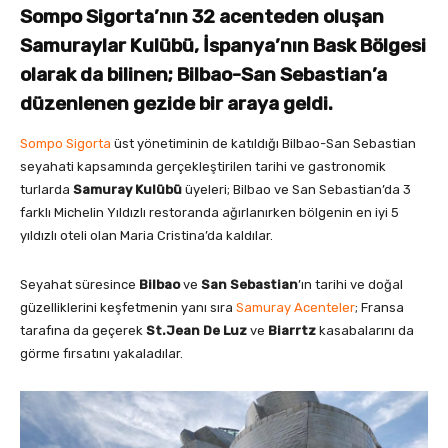
Sompo Sigorta’nın 32 acenteden oluşan
Samuraylar Kulübü, İspanya’nın Bask Bölgesi
olarak da bilinen; Bilbao-San Sebastian’a
düzenlenen gezide bir araya geldi.
Sompo Sigorta
üst yönetiminin de katıldığı Bilbao-San Sebastian
seyahati kapsamında gerçekleştirilen tarihi ve gastronomik
turlarda
Samuray Kulübü
üyeleri; Bilbao ve San Sebastian’da 3
farklı Michelin Yıldızlı restoranda ağırlanırken bölgenin en iyi 5
yıldızlı oteli olan Maria Cristina’da kaldılar.
Seyahat süresince
Bilbao
ve
San Sebastian
’ın tarihi ve doğal
güzelliklerini keşfetmenin yanı sıra
Samuray Acenteler
; Fransa
tarafına da geçerek
St.Jean De Luz
ve
Biarrtz
kasabalarını da
görme fırsatını yakaladılar.