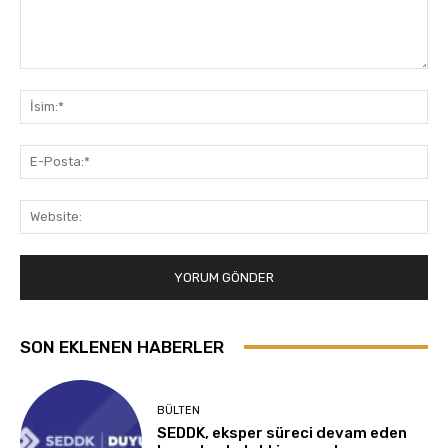
Yorum:
İsi
E-
Pos
Web
SON EKLENEN HABERLER
BÜLTEN
SEDDK, eksper süreci devam eden