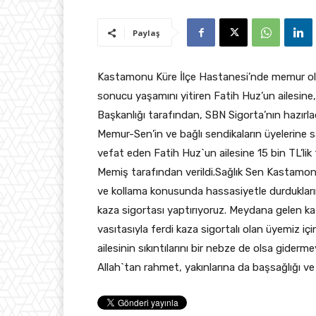
Paylaş
Kastamonu Küre İlçe Hastanesi’nde memur ola
sonucu yaşamını yitiren Fatih Huz’un ailesin
Başkanlığı tarafından, SBN Sigorta’nın hazırlad
Memur-Sen’in ve bağlı sendikaların üyelerine s
vefat eden Fatih Huz`un ailesine 15 bin TL’li
Memiş tarafından verildi.Sağlık Sen Kastamon
ve kollama konusunda hassasiyetle durdukların
kaza sigortası yaptırıyoruz. Meydana gelen 
vasıtasıyla ferdi kaza sigortalı olan üyemiz i
ailesinin sıkıntılarını bir nebze de olsa gider
Allah`tan rahmet, yakınlarına da başsağlığı v