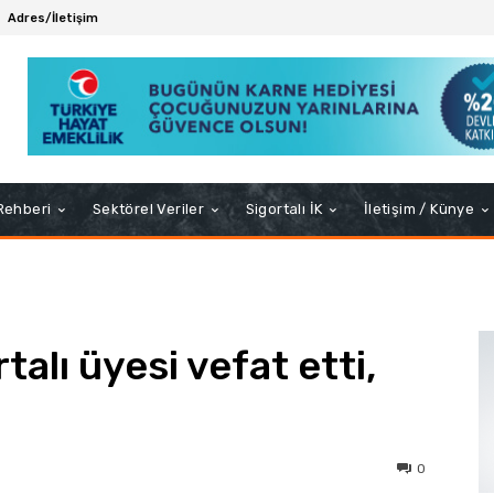
Adres/İletişim
 Rehberi
Sektörel Veriler
Sigortalı İK
İletişim / Künye
talı üyesi vefat etti,
0