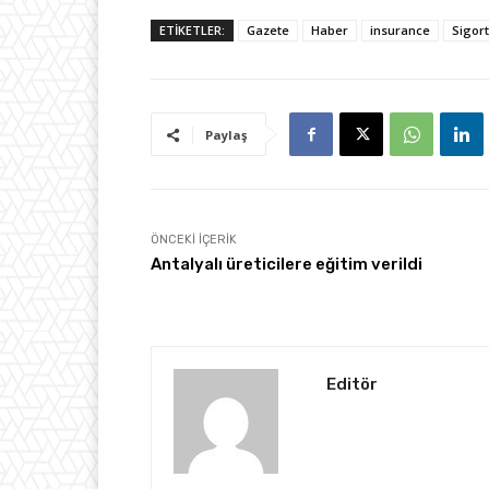
ETİKETLER:
Gazete
Haber
insurance
Sigor
Paylaş
ÖNCEKI İÇERIK
Antalyalı üreticilere eğitim verildi
Editör