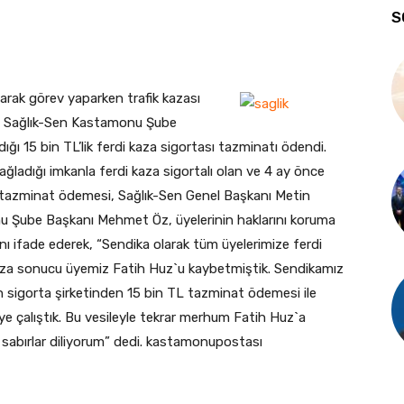
S
rak görev yaparken trafik kazası
e, Sağlık-Sen Kastamonu Şube
ığı 15 bin TL’lik ferdi kaza sigortası tazminatı ödendi.
ağladığı imkanla ferdi kaza sigortalı olan ve 4 ay önce
k tazminat ödemesi, Sağlık-Sen Genel Başkanı Metin
u Şube Başkanı Mehmet Öz, üyelerinin haklarını koruma
ı ifade ederek, “Sendika olarak tüm üyelerimize ferdi
kaza sonucu üyemiz Fatih Huz`u kaybetmiştik. Sendikamız
çin sigorta şirketinden 15 bin TL tazminat ödemesi ile
meye çalıştık. Bu vesileyle tekrar merhum Fatih Huz`a
e sabırlar diliyorum” dedi. kastamonupostası