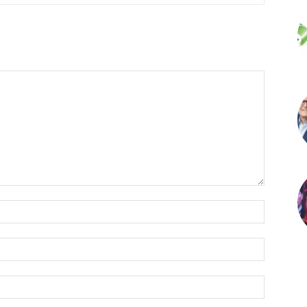
İsim:*
E-
Posta:*
Website: