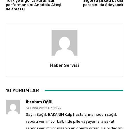
Türkiye Sigorta kurumsal
Sigorta şirketi bakıcı
performansını Anadolu Ateşi
parasını da ödeyecek
ile anlattı
Haber Servisi
10 YORUMLAR
İbrahım Öğül
14 Ekim 2022 De 21:22
Sayin Sağlık BAKANIM Kalp hastalarına neden sağlık
raporu verilmiyor kalbinde pille yaşayanlara sakat
raporu verilmiyor insanın en önemli organı kalbi değilmi