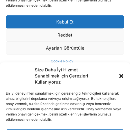
Size Daha İyi Hizmet
Sunabilmek İçin Çerezleri
Kullanıyoruz
En iyi deneyimleri sunabilmek için çerezler gibi teknolojileri kullanarak
cihaz bilgilerini depolama ve/veya erişim sağlıyoruz. Bu teknolojilere
İnternet portalımızda yer alan tüm haber metini, resim ve benzeri
onay vermek, bu site üzerinde gezinme davranışı veya benzersiz
içeriğin hakları Sigortamedya Yayıncılık A.Ş.'ye aittir. Hiçbir şekilde
kimlikler gibi verilerin işlenmesine izin verecektir. Onay vermemek veya
basılı ya da elektronik bir ortamda, kaynak gösterilse bile izin
verilen onayı geri çekmek, belirli özelliklerin ve işlevlerin olumsuz
alınmadan kullanılamaz.
etkilenmesine neden olabilir.
e-Mail Adresimiz:
info@sigortamedia.com