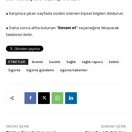
● Karşınıza çıkan sayfada sizden istenen kişisel bilgileri doldurun.
● Daha sonra altta bulunan “
Devam et
” seçeneğine tıklayarak
talebinizi iletin.
ETİKETLER:
Acente
Gazete
Sağlık
sağlık raporu
Sektör
Sigorta
Sigorta gündemi
sigorta haberleri
ÖNCEKI İÇERIK
SONRAKI İÇERIK