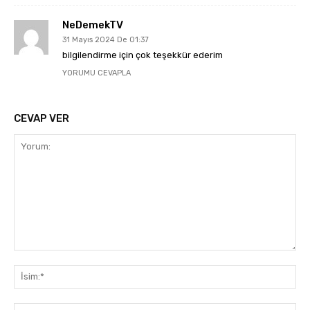
NeDemekTV
31 Mayıs 2024 De 01:37
bilgilendirme için çok teşekkür ederim
YORUMU CEVAPLA
CEVAP VER
Yorum:
İsi
E-