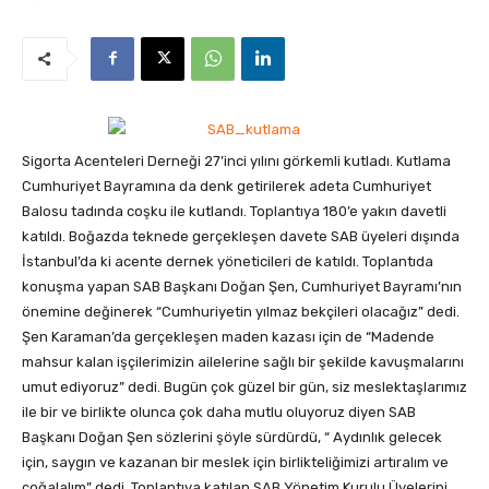
Sigorta Acenteleri Derneği 27’inci yılını görkemli kutladı. Kutlama
Cumhuriyet Bayramına da denk getirilerek adeta Cumhuriyet
Balosu tadında coşku ile kutlandı. Toplantıya 180’e yakın davetli
katıldı.
Boğazda teknede gerçekleşen davete SAB üyeleri dışında
İstanbul’da ki acente dernek yöneticileri de katıldı. Toplantıda
konuşma yapan SAB Başkanı Doğan Şen, Cumhuriyet Bayramı’nın
önemine değinerek “Cumhuriyetin yılmaz bekçileri olacağız” dedi.
Şen Karaman’da gerçekleşen maden kazası için de “Madende
mahsur kalan işçilerimizin ailelerine sağlı bir şekilde kavuşmalarını
umut ediyoruz” dedi. Bugün çok güzel bir gün, siz meslektaşlarımız
ile bir ve birlikte olunca çok daha mutlu oluyoruz diyen SAB
Başkanı Doğan Şen sözlerini şöyle sürdürdü, “ Aydınlık gelecek
için, saygın ve kazanan bir meslek için birlikteliğimizi artıralım ve
çoğalalım” dedi. Toplantıya katılan SAB Yönetim Kurulu Üyelerini