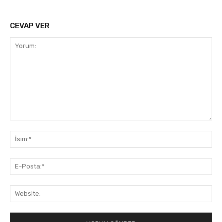
CEVAP VER
Yorum:
İsi
E-
Pos
Web