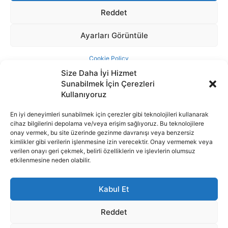
Size Daha İyi Hizmet
Sunabilmek İçin Çerezleri
Kullanıyoruz
En iyi deneyimleri sunabilmek için çerezler gibi teknolojileri kullanarak
cihaz bilgilerini depolama ve/veya erişim sağlıyoruz. Bu teknolojilere
İnternet portalımızda yer alan tüm haber metini, resim ve benzeri
onay vermek, bu site üzerinde gezinme davranışı veya benzersiz
içeriğin hakları Sigortamedya Yayıncılık A.Ş.'ye aittir. Hiçbir şekilde
kimlikler gibi verilerin işlenmesine izin verecektir. Onay vermemek veya
basılı ya da elektronik bir ortamda, kaynak gösterilse bile izin
verilen onayı geri çekmek, belirli özelliklerin ve işlevlerin olumsuz
alınmadan kullanılamaz.
etkilenmesine neden olabilir.
e-Mail Adresimiz:
info@sigortamedia.com
Kabul Et
Reddet