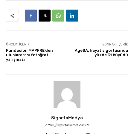
ÖNCEKI İÇERIK
SONRAKI İÇERIK
Fundación MAPFRE’den
AgeSA, hayat sigortasında
uluslararası fotoğraf
yüzde 31 büyüdü
yarışması
SigortaMedya
https://sigortamedya.com.tr