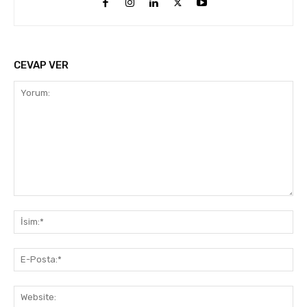
CEVAP VER
Yorum:
İsi
E-
Pos
Web