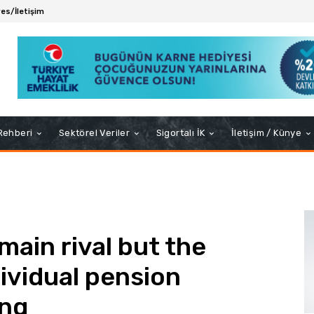
es/İletişim
 Rehberi
Sektörel Veriler
Sigortalı İK
İletişim / Künye
 main rival but the
dividual pension
ing