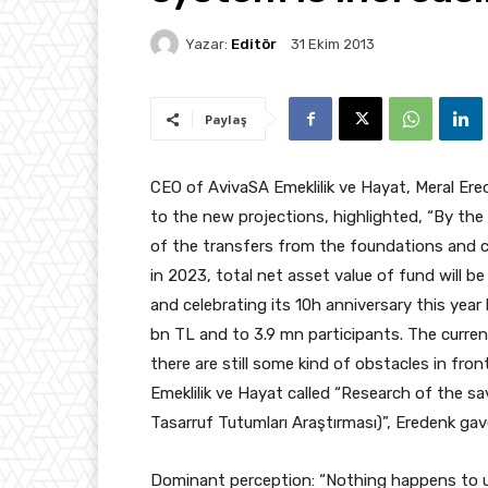
Yazar:
Editör
31 Ekim 2013
Paylaş
CEO of AvivaSA Emeklilik ve Hayat, Meral Ere
to the new projections, highlighted, “By the
of the transfers from the foundations and
in 2023, total net asset value of fund will b
and celebrating its 10h anniversary this year
bn TL and to 3.9 mn participants. The curren
there are still some kind of obstacles in fro
Emeklilik ve Hayat called “Research of the sa
Tasarruf Tutumları Araştırması)”, Eredenk ga
Dominant perception: “Nothing happens to 