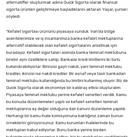
alternatifler oluşturmak adına Quick Sigorta olarak finansal
sigorta ürünleri geliştirmeye başladıklarını aktaran Yaşar, şunları
söyledi:
“Kefalet sigortası ürününü piyasaya sunduk. Van’da bölge
acentelerimize ve iş insanlarımıza banka kefalet mektuplarına
alternatif olabilecek olan kefalet sigortalarını anlatmak için
buradayız. Kefalet sigortaları aslında banka teminat mektubuna
birebir aynı özelliklere sahip. Bankalar kredi limitlerini iki türlü
kullandırabiliyorlar. Birincisi gayri nakdi, yani teminat mektubu
krediler, ikincisi ise nakdi krediler. Bir esnaf veya tacir bankadan
teminat mektubu kullandığında bu limitini kullanmış oluyor. Biz de
Quick Sigorta olarak ekonomiye bir kaldıraç etkisi oluşturalım.
Piyasaya teminat mektubu yerine kefalet senetleri verdik. Kamu
bu konuda düzenlemeleri yaptı ve kefalet senetleri teminat
mektuplarına eş değer olduğuna dair kanuni düzenleme yapıldı.
Herhangi bir kamu ihale komisyonuna baktığınız zaman bunun
örneklerini görüyorsunuz. Kamu kurumları ihalelerinde bu
mektupları kabul ediyorlar. Bunu banka yerine bizden
kullanılmasıyla ekonomiye katkısı, biz bu mektupları verdiğimizde