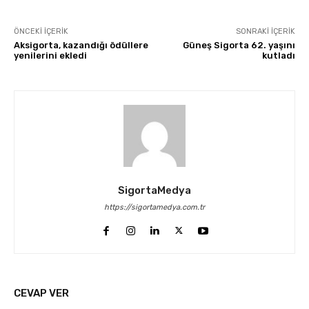
ÖNCEKI İÇERIK
SONRAKI İÇERIK
Aksigorta, kazandığı ödüllere
Güneş Sigorta 62. yaşını
yenilerini ekledi
kutladı
SigortaMedya
https://sigortamedya.com.tr
CEVAP VER