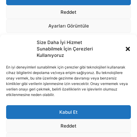
Size Daha İyi Hizmet
Sunabilmek İçin Çerezleri
Kullanıyoruz
En iyi deneyimleri sunabilmek için çerezler gibi teknolojileri kullanarak
cihaz bilgilerini depolama ve/veya erişim sağlıyoruz. Bu teknolojilere
onay vermek, bu site üzerinde gezinme davranışı veya benzersiz
İnternet portalımızda yer alan tüm haber metini, resim ve benzeri
kimlikler gibi verilerin işlenmesine izin verecektir. Onay vermemek veya
içeriğin hakları Sigortamedya Yayıncılık A.Ş.'ye aittir. Hiçbir şekilde
verilen onayı geri çekmek, belirli özelliklerin ve işlevlerin olumsuz
basılı ya da elektronik bir ortamda, kaynak gösterilse bile izin
etkilenmesine neden olabilir.
alınmadan kullanılamaz.
e-Mail Adresimiz:
info@sigortamedia.com
Kabul Et
Reddet