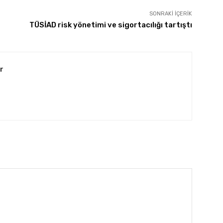
SONRAKI İÇERIK
TÜSİAD risk yönetimi ve sigortacılığı tartıştı
r