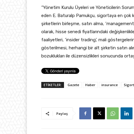
“Yönetim Kurulu Üyeleri ve Yöneticilerin Soruml
eden E. Baturalp Pamukçu, sigortaya en çok ko
şirketlerin birleşme, satın alma, ‘management b
olarak, hisse senedi fiyatlarındaki değişkenli
faaliyetleri, ‘insider trading’, mali göstergeler
gösterilmesi, herhangi bir alt şirketin satın al
bozuklukları ile düzensizlikleri sonucunda ortay
ETİKETLER:
Gazete
Haber
insurance
Sigor
Paylaş