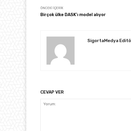
ÖNCEKI İÇERIK
Birçok ülke DASK’ı model alıyor
SigortaMedya Editö
CEVAP VER