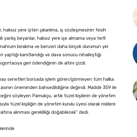
r, haksız yere işten çıkarılma, iş sözleşmesinin fesih
ili yanlış beyanlar, haksız yere işe almama veya terfi
n mahrum bırakma ve benzeri daha birçok durumun yer
eri yaptığı kanıtlandığı ve dava sonucu nihaileştiği
ortacıya geri ödendiğinin de altını çizdi.
pay senetleri borsada işlem gören/görmeyen tüm halka
ortasının öneminden bahsedildiğine değindi. Madde 359 ile
ileceğini söyleyen Pamukçu, artık tüzel kişilerin de yönetim
ıyla tüzel kişiliğin de yönetim kurulu üyesi olarak risklere
altına alınması gerekliliği doğabilecek” dedi.
mlerinde