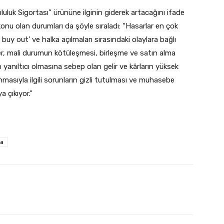
uluk Sigortası” ürününe ilginin giderek artacağını ifade
nu olan durumları da şöyle sıraladı: “Hasarlar en çok
uy out’ ve halka açılmaları sırasındaki olaylara bağlı
kler, mali durumun kötüleşmesi, birleşme ve satın alma
in yanıltıcı olmasına sebep olan gelir ve kârların yüksek
ınmasıyla ilgili sorunların gizli tutulması ve muhasebe
a çıkıyor.”
ta