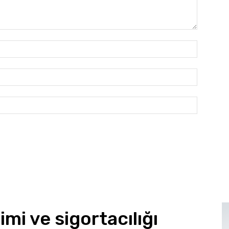
İsim:*
E-
Posta:*
Website: