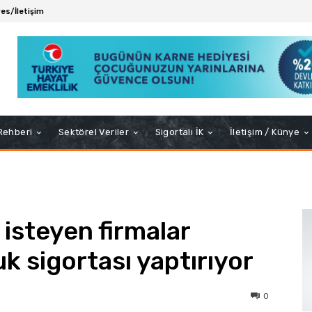
es/İletişim
 Rehberi
Sektörel Veriler
Sigortalı İK
İletişim / Künye
 isteyen firmalar
k sigortası yaptırıyor
0