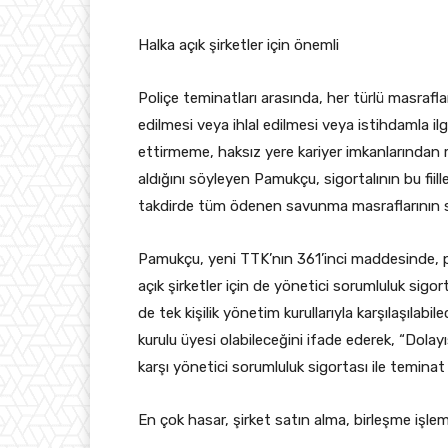
Halka açık şirketler için önemli
Poliçe teminatları arasında, her türlü masrafla
edilmesi veya ihlal edilmesi veya istihdamla ilg
ettirmeme, haksız yere kariyer imkanlarında
aldığını söyleyen Pamukçu, sigortalının bu fiill
takdirde tüm ödenen savunma masraflarının sig
Pamukçu, yeni TTK’nın 361’inci maddesinde, 
açık şirketler için de yönetici sorumluluk sig
de tek kişilik yönetim kurullarıyla karşılaşılab
kurulu üyesi olabileceğini ifade ederek, “Dolayıs
karşı yönetici sorumluluk sigortası ile teminat 
En çok hasar, şirket satın alma, birleşme işle