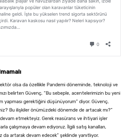
almamalı
r sektör olsa da özellikle Pandemi döneminde, teknoloji ve
mızı belirten Güvenç, “Bu sebeple, acentelerimizin bu yeni
ım yapması gerektiğini düşünüyorum” diyor. Güvenç,
misiniz? Bu ilişkiler önümüzdeki dönemde de artacak mı?”
 devam etmekteyiz. Gerek reasürans ve ihtiyari işler
rla çalışmaya devam ediyoruz. İlgili satış kanalları,
ız da artarak devam edecek” şeklinde yanıtlıyor.