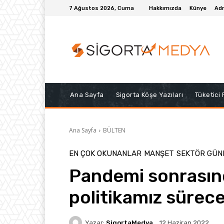
7 Ağustos 2026, Cuma
Hakkımızda
Künye
Adr
Ana Sayfa
Sigorta Köşe Yazıları
Tüketici
Ana Sayfa
BÜLTEN
EN ÇOK OKUNANLAR
MANŞET
SEKTÖR GÜN
Pandemi sonrasınd
politikamız sürec
Yazar:
SigortaMedya
12 Haziran 2022