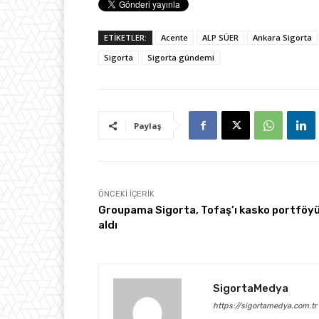
ETİKETLER:
Acente
ALP SÜER
Ankara Sigorta
Sigorta
Sigorta gündemi
Paylaş
ÖNCEKI İÇERIK
Groupama Sigorta, Tofaş’ı kasko portföy
aldı
SigortaMedya
https://sigortamedya.com.tr