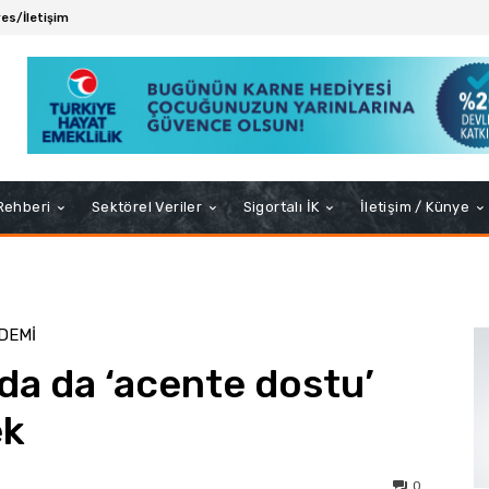
es/İletişim
 Rehberi
Sektörel Veriler
Sigortalı İK
İletişim / Künye
DEMİ
a da ‘acente dostu’
ek
0