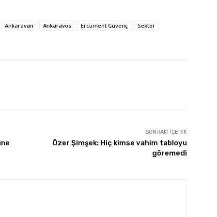
Ankaravan
Ankaravos
Ercüment Güvenç
Sektör
SONRAKI İÇERIK
üne
Özer Şimşek: Hiç kimse vahim tabloyu
göremedi