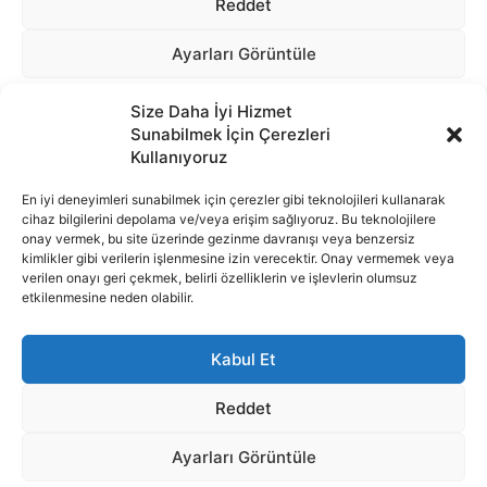
Size Daha İyi Hizmet
Sunabilmek İçin Çerezleri
Kullanıyoruz
En iyi deneyimleri sunabilmek için çerezler gibi teknolojileri kullanarak
cihaz bilgilerini depolama ve/veya erişim sağlıyoruz. Bu teknolojilere
onay vermek, bu site üzerinde gezinme davranışı veya benzersiz
İnternet portalımızda yer alan tüm haber metini, resim ve benzeri
kimlikler gibi verilerin işlenmesine izin verecektir. Onay vermemek veya
içeriğin hakları Sigortamedya Yayıncılık A.Ş.'ye aittir. Hiçbir şekilde
verilen onayı geri çekmek, belirli özelliklerin ve işlevlerin olumsuz
basılı ya da elektronik bir ortamda, kaynak gösterilse bile izin
etkilenmesine neden olabilir.
alınmadan kullanılamaz.
e-Mail Adresimiz:
info@sigortamedia.com
Kabul Et
Reddet
Ayarları Görüntüle