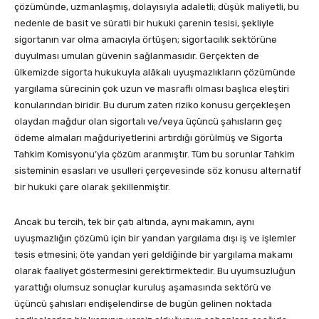
çözümünde, uzmanlaşmış, dolayısıyla adaletli; düşük maliyetli, bu
nedenle de basit ve süratli bir hukuki çarenin tesisi, şekliyle
sigortanın var olma amacıyla örtüşen; sigortacılık sektörüne
duyulması umulan güvenin sağlanmasıdır. Gerçekten de
ülkemizde sigorta hukukuyla alâkalı uyuşmazlıkların çözümünde
yargılama sürecinin çok uzun ve masraflı olması başlıca eleştiri
konularından biridir. Bu durum zaten riziko konusu gerçekleşen
olaydan mağdur olan sigortalı ve/veya üçüncü şahısların geç
ödeme almaları mağduriyetlerini artırdığı görülmüş ve Sigorta
Tahkim Komisyonu’yla çözüm aranmıştır. Tüm bu sorunlar Tahkim
sisteminin esasları ve usulleri çerçevesinde söz konusu alternatif
bir hukuki çare olarak şekillenmiştir.
Ancak bu tercih, tek bir çatı altında, aynı makamın, aynı
uyuşmazlığın çözümü için bir yandan yargılama dışı iş ve işlemler
tesis etmesini; öte yandan yeri geldiğinde bir yargılama makamı
olarak faaliyet göstermesini gerektirmektedir. Bu uyumsuzluğun
yarattığı olumsuz sonuçlar kuruluş aşamasında sektörü ve
üçüncü şahısları endişelendirse de bugün gelinen noktada