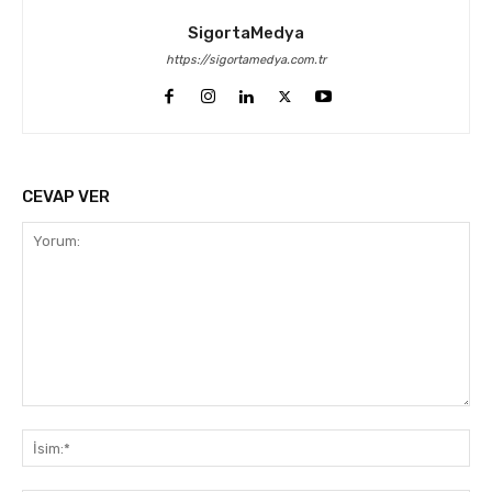
SigortaMedya
https://sigortamedya.com.tr
CEVAP VER
Yorum:
İsi