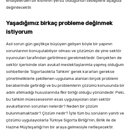
endişelerden bir kısmının yersiz olduğunun sebeplere aşağıda
değinilecektir.
Yaşadığımız birkaç probleme değinmek
istiyorum
Asıl sorun gün geçtikçe büyüyen gelişen böyle bir yapının
sorunlarının konuşulabiliyor olması ve çözümün de yine sektör
oyuncuları tarafından getirilmesi gerekmektedir. Gerçekten de
sektör içerisinde olan avukat meslektaşlarımla yapmış olduğum
sohbetlerde ‘Sigortacılıkta Tahkim’ gerek kararları gerekse
yönetmeliklerle şekillenen uygulama alanları birçok problemi
beraberinde getirdiği ve bu problemlerin çözümü konusunda bir
adım atılmadığı hususlarında fikir birliği olduğu yönündedir. Peki,
bu tahkim müessesesinin esas uygulayıcıları olan sektör
avukatlarının sorunları nelerdir? Neden bir çözüm
bulunmamaktadır? Çözüm nedir? İşte tüm bu soruların yanıtı ve
çözümü uygulayıcılarla Türkiye Sigorta Birliği’nin, Birlik ile de
Hazine Müşteşarlığı’nın bir araya gelmesiyle netleşecektir.