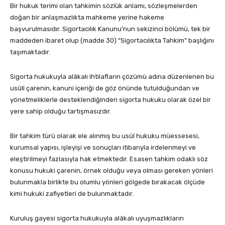
Bir hukuk terimi olan tahkimin sözlük anlamı, sözleşmelerden
doğan bir anlaşmazlıkta mahkeme yerine hakeme
başvurulmasıdır. Sigortacılık Kanunu’nun sekizinci bölümü, tek bir
maddeden ibaret olup (madde 30) “Sigortacılıkta Tahkim” başlığını
taşımaktadır.
Sigorta hukukuyla alâkalı ihtilafların çözümü adına düzenlenen bu
usûlî çarenin, kanuni içeriği de göz önünde tutulduğundan ve
yönetmeliklerle desteklendiğinden sigorta hukuku olarak özel bir
yere sahip olduğu tartışmasızdır.
Bir tahkim türü olarak ele alınmış bu usûl hukuku müessesesi,
kurumsal yapısı, işleyişi ve sonuçları itibarıyla irdelenmeyi ve
eleştirilmeyi fazlasıyla hak etmektedir. Esasen tahkim odaklı söz
konusu hukuki çarenin, örnek olduğu veya olması gereken yönleri
bulunmakla birlikte bu olumlu yönleri gölgede bırakacak ölçüde
kimi hukuki zafiyetleri de bulunmaktadır.
Kuruluş gayesi sigorta hukukuyla alâkalı uyuşmazlıkların