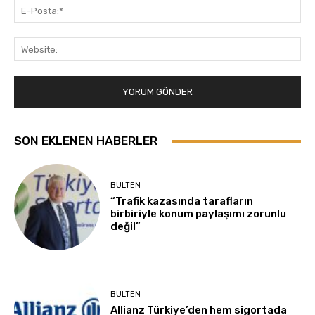
E-
Pos
Web
SON EKLENEN HABERLER
BÜLTEN
“Trafik kazasında tarafların
birbiriyle konum paylaşımı zorunlu
değil”
BÜLTEN
Allianz Türkiye’den hem sigortada