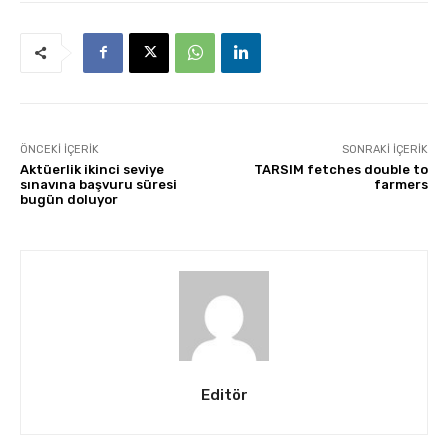
ÖNCEKI İÇERIK
SONRAKI İÇERIK
Aktüerlik ikinci seviye
TARSIM fetches double to
sınavına başvuru süresi
farmers
bugün doluyor
Editör