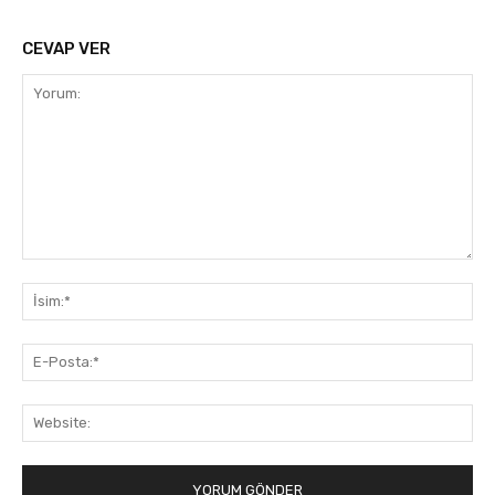
CEVAP VER
Yorum:
İsi
E-
Pos
Web