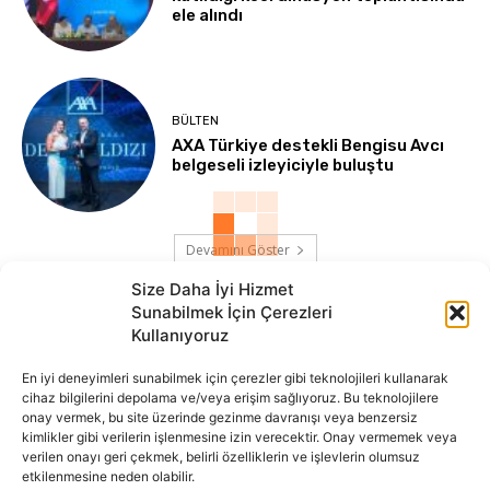
ele alındı
BÜLTEN
AXA Türkiye destekli Bengisu Avcı
belgeseli izleyiciyle buluştu
Devamını Göster
Size Daha İyi Hizmet
Sunabilmek İçin Çerezleri
Kullanıyoruz
En iyi deneyimleri sunabilmek için çerezler gibi teknolojileri kullanarak
cihaz bilgilerini depolama ve/veya erişim sağlıyoruz. Bu teknolojilere
onay vermek, bu site üzerinde gezinme davranışı veya benzersiz
İnternet portalımızda yer alan tüm haber metini, resim ve benzeri
kimlikler gibi verilerin işlenmesine izin verecektir. Onay vermemek veya
içeriğin hakları Sigortamedya Yayıncılık A.Ş.'ye aittir. Hiçbir şekilde
verilen onayı geri çekmek, belirli özelliklerin ve işlevlerin olumsuz
basılı ya da elektronik bir ortamda, kaynak gösterilse bile izin
etkilenmesine neden olabilir.
alınmadan kullanılamaz.