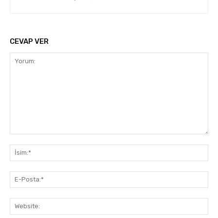
CEVAP VER
Yorum:
İsi
E-
Pos
Web