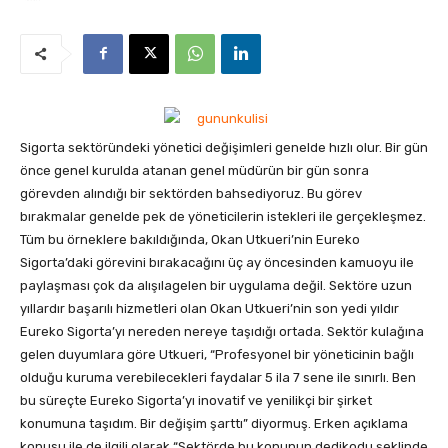
Sigorta sektöründeki yönetici değişimleri genelde hızlı olur. Bir gün
önce genel kurulda atanan genel müdürün bir gün sonra
görevden alındığı bir sektörden bahsediyoruz
. Bu görev
bırakmalar genelde pek de yöneticilerin istekleri ile gerçekleşmez.
Tüm bu örneklere bakıldığında, Okan Utkueri’nin Eureko
Sigorta’daki görevini bırakacağını üç ay öncesinden kamuoyu ile
paylaşması çok da alışılagelen bir uygulama değil. Sektöre uzun
yıllardır başarılı hizmetleri olan Okan Utkueri’nin son yedi yıldır
Eureko Sigorta’yı nereden nereye taşıdığı ortada. Sektör kulağına
gelen duyumlara göre Utkueri, “Profesyonel bir yöneticinin bağlı
olduğu kuruma verebilecekleri faydalar 5 ila 7 sene ile sınırlı. Ben
bu süreçte Eureko Sigorta’yı inovatif ve yenilikçi bir şirket
konumuna taşıdım. Bir değişim şarttı” diyormuş. Erken açıklama
konusu ile de ilgili olarak “Sektörde bu konunun dedikodu şeklinde