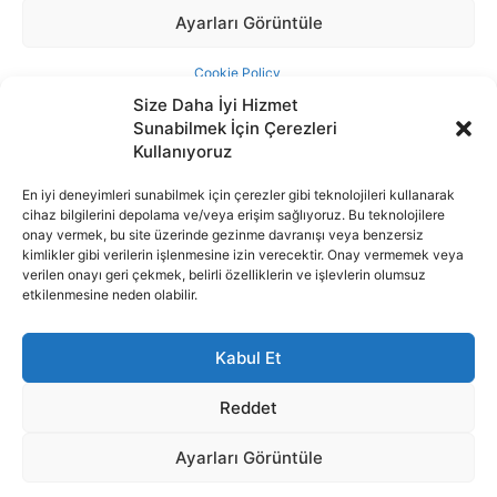
Size Daha İyi Hizmet
Sunabilmek İçin Çerezleri
Kullanıyoruz
En iyi deneyimleri sunabilmek için çerezler gibi teknolojileri kullanarak
cihaz bilgilerini depolama ve/veya erişim sağlıyoruz. Bu teknolojilere
İnternet portalımızda yer alan tüm haber metini, resim ve benzeri
onay vermek, bu site üzerinde gezinme davranışı veya benzersiz
içeriğin hakları Sigortamedya Yayıncılık A.Ş.'ye aittir. Hiçbir şekilde
kimlikler gibi verilerin işlenmesine izin verecektir. Onay vermemek veya
basılı ya da elektronik bir ortamda, kaynak gösterilse bile izin
verilen onayı geri çekmek, belirli özelliklerin ve işlevlerin olumsuz
alınmadan kullanılamaz.
etkilenmesine neden olabilir.
e-Mail Adresimiz:
info@sigortamedia.com
Kabul Et
Reddet
Ayarları Görüntüle
© 2015 - 2025 Sigortamedya Yayın Grubu | Sigortamedya
Yayıncılık A.Ş.