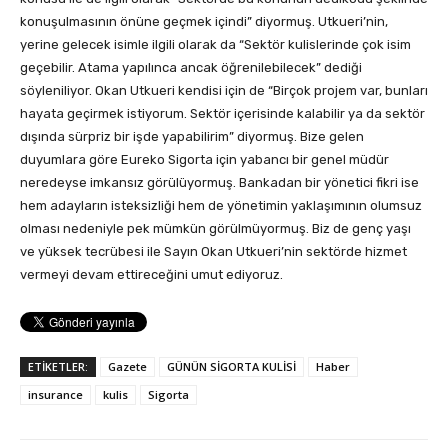
konuşulmasının önüne geçmek içindi” diyormuş. Utkueri’nin,
yerine gelecek isimle ilgili olarak da “Sektör kulislerinde çok isim
geçebilir. Atama yapılınca ancak öğrenilebilecek” dediği
söyleniliyor. Okan Utkueri kendisi için de “Birçok projem var, bunları
hayata geçirmek istiyorum. Sektör içerisinde kalabilir ya da sektör
dışında sürpriz bir işde yapabilirim” diyormuş. Bize gelen
duyumlara göre Eureko Sigorta için yabancı bir genel müdür
neredeyse imkansız görülüyormuş. Bankadan bir yönetici fikri ise
hem adayların isteksizliği hem de yönetimin yaklaşımının olumsuz
olması nedeniyle pek mümkün görülmüyormuş. Biz de genç yaşı
ve yüksek tecrübesi ile Sayın Okan Utkueri’nin sektörde hizmet
vermeyi devam ettireceğini umut ediyoruz.
ETİKETLER:
Gazete
GÜNÜN SİGORTA KULİSİ
Haber
insurance
kulis
Sigorta