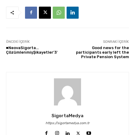
ÖNCEKI İÇERIK
SONRAKI İÇERIK
■NeovaSigorta…
Good news for the
ÇözümlenmişŞikayetler'3'
participants early left the
Private Pension System
SigortaMedya
https://sigortamedya.com.tr