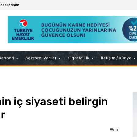
es/İletişim
 Rehberi
Sektörel Veriler
Sigortalı İK
İletişim / Künye
n iç siyaseti belirgin
or
0