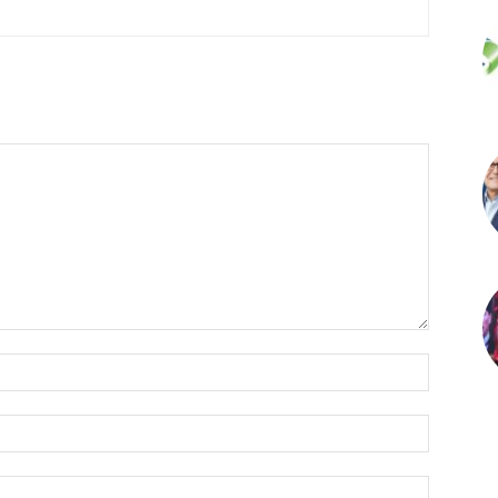
İsim:*
E-
Posta:*
Website: