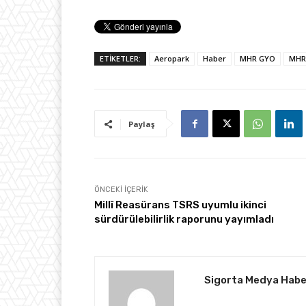
ETİKETLER:
Aeropark
Haber
MHR GYO
MHR
Paylaş
ÖNCEKI İÇERIK
Millî Reasürans TSRS uyumlu ikinci
sürdürülebilirlik raporunu yayımladı
Sigorta Medya Habe