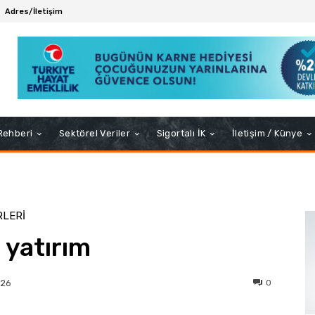
Adres/İletişim
 Rehberi
Sektörel Veriler
Sigortalı İK
İletişim / Künye
RLERI
 yatırım
0
026