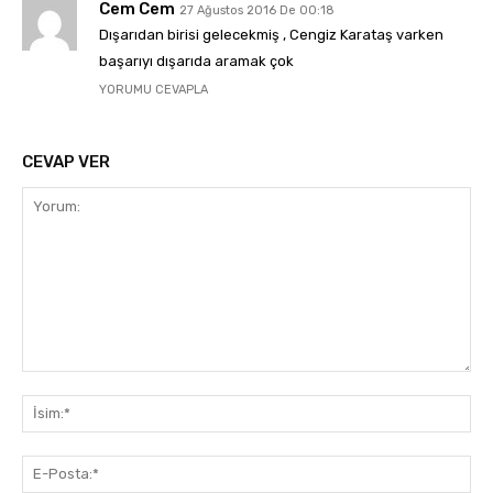
Cem Cem
27 Ağustos 2016 De 00:18
Dışarıdan birisi gelecekmiş , Cengiz Karataş varken
başarıyı dışarıda aramak çok
YORUMU CEVAPLA
CEVAP VER
Yorum:
İsi
E-
Pos