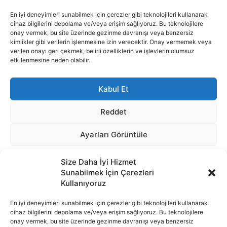
Size Daha İyi Hizmet
Sunabilmek İçin Çerezleri
Kullanıyoruz
En iyi deneyimleri sunabilmek için çerezler gibi teknolojileri kullanarak
cihaz bilgilerini depolama ve/veya erişim sağlıyoruz. Bu teknolojilere
onay vermek, bu site üzerinde gezinme davranışı veya benzersiz
İnternet portalımızda yer alan tüm haber metini, resim ve benzeri