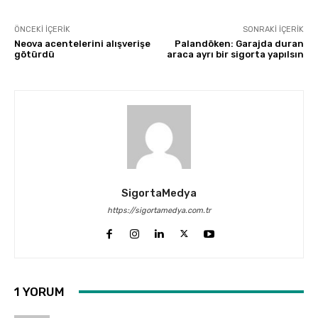
ÖNCEKI İÇERIK
SONRAKI İÇERIK
Neova acentelerini alışverişe
Palandöken: Garajda duran
götürdü
araca ayrı bir sigorta yapılsın
SigortaMedya
https://sigortamedya.com.tr
1 YORUM