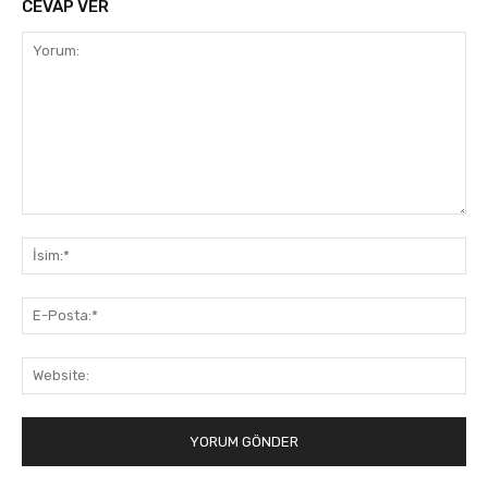
CEVAP VER
Yorum:
İsi
E-
Pos
Web