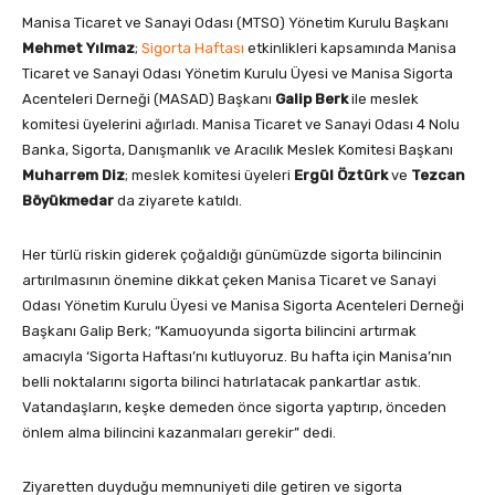
Manisa Ticaret ve Sanayi Odası (MTSO) Yönetim Kurulu Başkanı
Mehmet Yılmaz
;
Sigorta Haftası
etkinlikleri kapsamında Manisa
Ticaret ve Sanayi Odası Yönetim Kurulu Üyesi ve Manisa Sigorta
Acenteleri Derneği (MASAD) Başkanı
Galip Berk
ile meslek
komitesi üyelerini ağırladı. Manisa Ticaret ve Sanayi Odası 4 Nolu
Banka, Sigorta, Danışmanlık ve Aracılık Meslek Komitesi Başkanı
Muharrem Diz
; meslek komitesi üyeleri
Ergül Öztürk
ve
Tezcan
Böyükmedar
da ziyarete katıldı.
Her türlü riskin giderek çoğaldığı günümüzde sigorta bilincinin
artırılmasının önemine dikkat çeken Manisa Ticaret ve Sanayi
Odası Yönetim Kurulu Üyesi ve Manisa Sigorta Acenteleri Derneği
Başkanı Galip Berk; “Kamuoyunda sigorta bilincini artırmak
amacıyla ‘Sigorta Haftası’nı kutluyoruz. Bu hafta için Manisa’nın
belli noktalarını sigorta bilinci hatırlatacak pankartlar astık.
Vatandaşların, keşke demeden önce sigorta yaptırıp, önceden
önlem alma bilincini kazanmaları gerekir” dedi.
Ziyaretten duyduğu memnuniyeti dile getiren ve sigorta