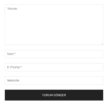
Yorum:
İsi
E-
Pos
Web