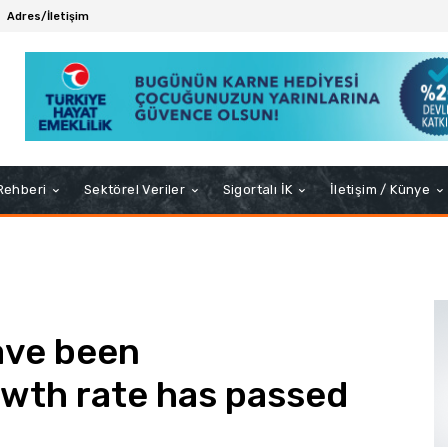
Adres/İletişim
 Rehberi
Sektörel Veriler
Sigortalı İK
İletişim / Künye
ave been
owth rate has passed