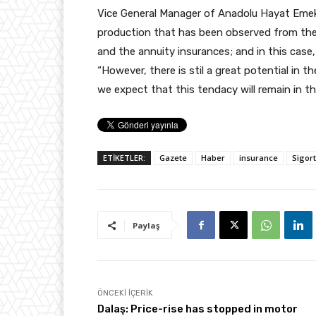
Vice General Manager of Anadolu Hayat Emekl
production that has been observed from the b
and the annuity insurances; and in this case,
“However, there is stil a great potential in
we expect that this tendacy will remain in th
ETİKETLER:
Gazete
Haber
insurance
Sigor
Paylaş
ÖNCEKI İÇERIK
Dalaş: Price-rise has stopped in motor