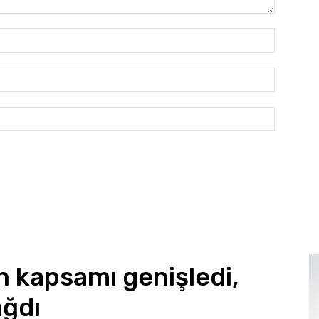
İsim:*
E-
Posta:*
Website: