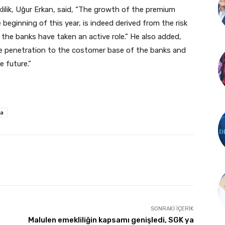
ilik, Uğur Erkan, said, “The growth of the premium
eginning of this year, is indeed derived from the risk
 the banks have taken an active role.” He also added,
 the penetration to the costomer base of the banks and
e future.”
ta
SONRAKI İÇERIK
Malulen emekliliğin kapsamı genişledi, SGK ya