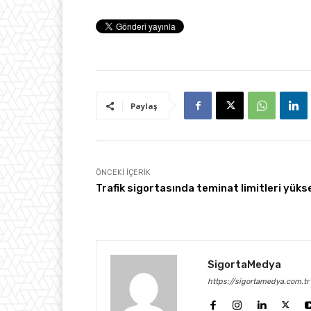
Paylaş
ÖNCEKI İÇERIK
Trafik sigortasında teminat limitleri yüks
SigortaMedya
https://sigortamedya.com.tr