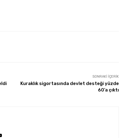
SONRAKI İÇERIK
eldi
Kuraklık sigortasında devlet desteği yüzde
60’a çıktı