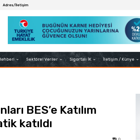
Adres/İletişim
 Rehberi
Sektörel Veriler
Sigortalı İK
İletişim / Künye
nları BES’e Katılım
tik katıldı
0