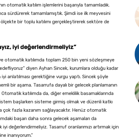
ın otomatik katılım işlemlerini başarıyla tamamladık.
yunca sürdürerek tamamlamıştık. Şimdi ise ilk meyvesini
 ölçekte bir toplu katılımı gerçekleştirerek sektöre de
yız, iyi değerlendirmeliyiz”
) ve otomatik katılımda toplam 250 bin yeni sözleşmeye
edefliyoruz” diyen Ayhan Sincek, kurumlara olduğu kadar
 iyi anlatılması gerektiğine vurgu yaptı. Sincek şöyle
nemli bir aşama. Tasarrufa dayalı bir gelecek planlamanın
 Otomatik katılımda da, diğer emeklilik basamaklarında
Sistem başlarken sisteme girmiş olmak ve düzenli katkı
ya çok fazla kazanım sağlayacaktır. Henüz otomatik
adımdaki başarı daha sonra gelecek aşamaları da
k iyi değerlendirmeliyiz. Tasarruf oranlarımızı artırmak için
ine inanıyorum.”