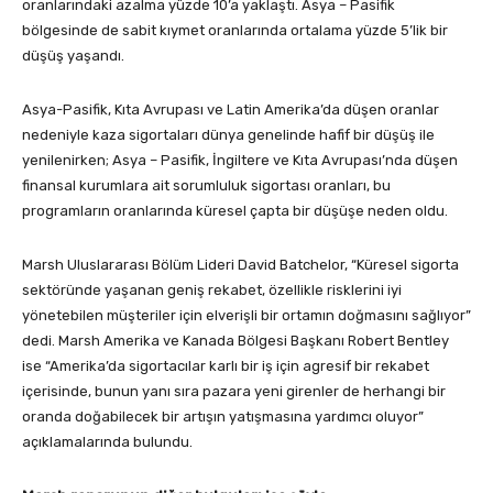
oranlarındaki azalma yüzde 10’a yaklaştı. Asya – Pasifik
bölgesinde de sabit kıymet oranlarında ortalama yüzde 5’lik bir
düşüş yaşandı.
Asya-Pasifik, Kıta Avrupası ve Latin Amerika’da düşen oranlar
nedeniyle kaza sigortaları dünya genelinde hafif bir düşüş ile
yenilenirken; Asya – Pasifik, İngiltere ve Kıta Avrupası’nda düşen
finansal kurumlara ait sorumluluk sigortası oranları, bu
programların oranlarında küresel çapta bir düşüşe neden oldu.
Marsh Uluslararası Bölüm Lideri David Batchelor, “Küresel sigorta
sektöründe yaşanan geniş rekabet, özellikle risklerini iyi
yönetebilen müşteriler için elverişli bir ortamın doğmasını sağlıyor”
dedi. Marsh Amerika ve Kanada Bölgesi Başkanı Robert Bentley
ise “Amerika’da sigortacılar karlı bir iş için agresif bir rekabet
içerisinde, bunun yanı sıra pazara yeni girenler de herhangi bir
oranda doğabilecek bir artışın yatışmasına yardımcı oluyor”
açıklamalarında bulundu.