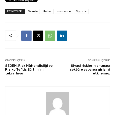
ETİKETLER:
Gazete
Haber
insurance
Sigorta
ÖNCEKI İÇERIK
SONRAKI İÇERIK
SEGEM, Risk Mühendisliği ve
Siyasi risklerin artması
Riziko Teftiş Eğitimi’ni
sektöre yabancı girişini
tekrarlıyor
etkilemez