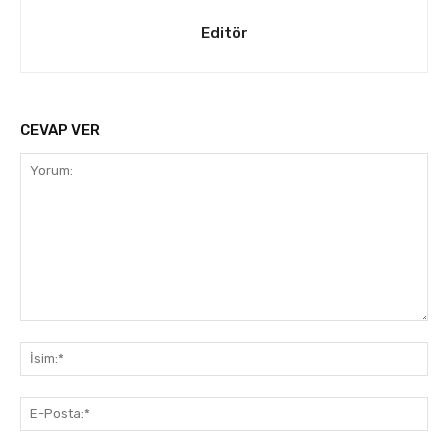
Editör
CEVAP VER
Yorum:
İsi
E-
Pos