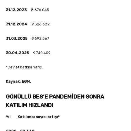
31.12.2023
8.676.045
31.12.2024
9.526.389
31.03.2025
9.692.367
30.04.2025
9.740.409
*Devlet katkısı hariç.
Kaynak: EGM.
GÖNÜLLÜ BES’E PANDEMİDEN
SONRA
KATILIM HIZLANDI
Yıl Katılımcı sayısı artışı*