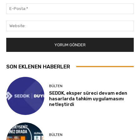
E-
Pos
Web
SON EKLENEN HABERLER
BÜLTEN
SEDDK, eksper süreci devam eden
hasarlarda tahkim uygulamasını
netleştirdi
BÜLTEN