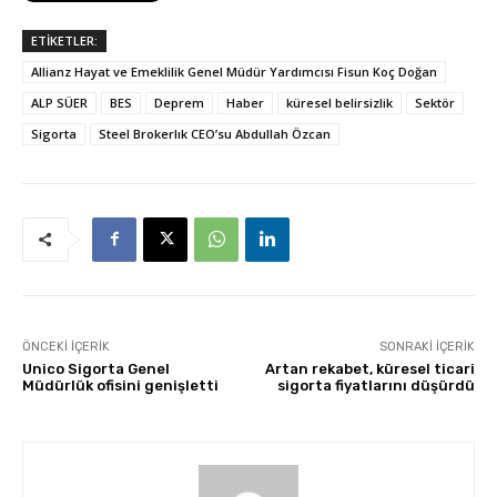
ETİKETLER:
Allianz Hayat ve Emeklilik Genel Müdür Yardımcısı Fisun Koç Doğan
ALP SÜER
BES
Deprem
Haber
küresel belirsizlik
Sektör
Sigorta
Steel Brokerlık CEO’su Abdullah Özcan
ÖNCEKI İÇERIK
SONRAKI İÇERIK
Unico Sigorta Genel
Artan rekabet, küresel ticari
Müdürlük ofisini genişletti
sigorta fiyatlarını düşürdü