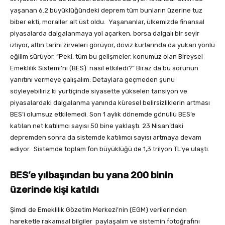
yaşanan 6.2 büyüklüğündeki deprem tüm bunların üzerine tuz
biber ekti, moraller alt üst oldu. Yaşananlar, ülkemizde finansal
piyasalarda dalgalanmaya yol açarken, borsa dalgalı bir seyir
izliyor, altın tarihi zirveleri görüyor, döviz kurlarında da yukarı yönlü
eğilim sürüyor. “Peki, tüm bu gelişmeler, konumuz olan Bireysel
Emeklilik Sistemi’ni (BES) nasıl etkiledi?” Biraz da bu sorunun
yanıtını vermeye çalışalım: Detaylara geçmeden şunu
söyleyebiliriz ki yurtiçinde siyasette yükselen tansiyon ve
piyasalardaki dalgalanma yanında küresel belirsizliklerin artması
BES’i olumsuz etkilemedi. Son 1 aylık dönemde gönüllü BES’e
katılan net katılımcı sayısı 50 bine yaklaştı. 23 Nisan’daki
depremden sonra da sistemde katılımcı sayısı artmaya devam
ediyor. Sistemde toplam fon büyüklüğü de 1,3 trilyon TL’ye ulaştı.
BES’e yılbaşından bu yana
200 binin
üzerinde kişi katıldı
Şimdi de Emeklilik Gözetim Merkezi’nin (EGM) verilerinden
hareketle rakamsal bilgiler paylaşalım ve sistemin fotoğrafını