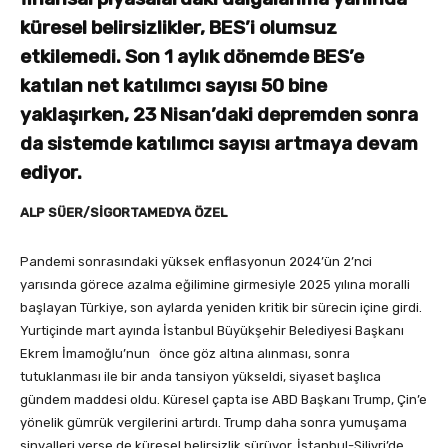
küresel belirsizlikler, BES’i olumsuz
etkilemedi. Son 1 aylık dönemde BES’e
katılan net katılımcı sayısı 50 bine
yaklaşırken, 23 Nisan’daki depremden sonra
da sistemde katılımcı sayısı artmaya devam
ediyor.
ALP SÜER/SİGORTAMEDYA ÖZEL
Pandemi sonrasındaki yüksek enflasyonun 2024’ün 2’nci
yarısında görece azalma eğilimine girmesiyle 2025 yılına moralli
başlayan Türkiye, son aylarda yeniden kritik bir sürecin içine girdi.
Yurtiçinde mart ayında İstanbul Büyükşehir Belediyesi Başkanı
Ekrem İmamoğlu’nun önce göz altına alınması, sonra
tutuklanması ile bir anda tansiyon yükseldi, siyaset başlıca
gündem maddesi oldu. Küresel çapta ise ABD Başkanı Trump, Çin’e
yönelik gümrük vergilerini artırdı. Trump daha sonra yumuşama
sinyalleri verse de küresel belirsizlik sürüyor. İstanbul-Silivri’de