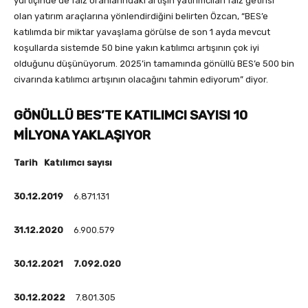
yurtiçinde de faiz oranlarındaki artışın yatırımcıları faiz getirisi
olan yatırım araçlarına yönlendirdiğini belirten Özcan, “BES’e
katılımda bir miktar yavaşlama görülse de son 1 ayda mevcut
koşullarda sistemde 50 bine yakın katılımcı artışının çok iyi
olduğunu düşünüyorum. 2025’in tamamında gönüllü BES’e 500 bin
civarında katılımcı artışının olacağını tahmin ediyorum” diyor.
GÖNÜLLÜ BES’TE KATILIMCI
SAYISI 10
MİLYONA YAKLAŞIYOR
Tarih Katılımcı sayısı
30.12.2019
6.871.131
31.12.2020
6.900.579
30.12.2021
7.092.020
30.12.2022
7.801.305