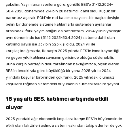
çekelim: Yayımlanan verilere göre, gönüllü BES’e 31-12.2024-
30.4.2025 döneminde 214 bin 20 katılımcı dahil oldu. Küçük bir
parantez açarak, EGM’nin net katılımcı sayısını, bir başka deyişle
belirli bir dönemde sisteme katılanlarla sistemden ayrılanlar
arasındaki farkı yayımladığını da hatırlatalım. 2024 yılının yaklaşık
aynı döneminde ise (31.12.2023-30.4.2024) sisteme dahil olan
katılımcı sayısı ise 337 bin 523 kişi oldu. 2024 yılı ile
karşılaştırdığımızda, ilk başta 2025 yılında BES’in ivme kaybettiği
ve geçen yılki katılımcı sayısının gerisinde olduğu söylenebilir.
Buna karşın bardağın dolu tarafından baktığımızda, ölçek olarak
BES’in önceki yıla göre büyüklüğü bir yana 2025 yılı ile 2024
yılındaki koşullar birbirinden çok farklı. 2025 yılındaki olumsuz
koşullara rağmen sistemdeki büyümenin sürmesi takdire şayan!
18 yaş altı BES, katılımcı
artışında etkili
oluyor
2025 yılındaki ağır ekonomik koşullara karşın BES’in büyümesinde
etkili olan faktörleri aslında sistemi yakından takip edenler de çok