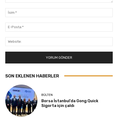
Yorum:
İsi
E-
Pos
Web
SON EKLENEN HABERLER
BÜLTEN
Borsa İstanbul’da Gong Quick
Sigorta için çaldı