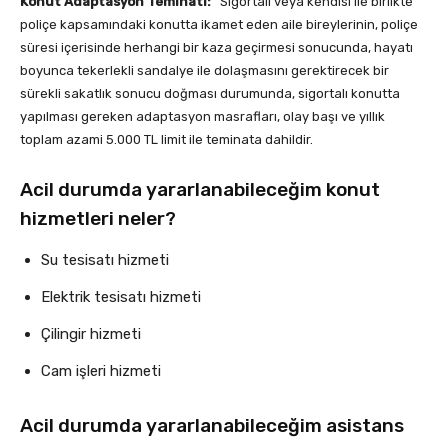
Konut Adaptasyon Teminatı:
Sigortalı veya kendisi ile birlikte
poliçe kapsamındaki konutta ikamet eden aile bireylerinin, poliçe
süresi içerisinde herhangi bir kaza geçirmesi sonucunda, hayatı
boyunca tekerlekli sandalye ile dolaşmasını gerektirecek bir
sürekli sakatlık sonucu doğması durumunda, sigortalı konutta
yapılması gereken adaptasyon masrafları, olay başı ve yıllık
toplam azami 5.000 TL limit ile teminata dahildir.
Acil durumda yararlanabileceğim konut
hizmetleri neler?
Su tesisatı hizmeti
Elektrik tesisatı hizmeti
Çilingir hizmeti
Cam işleri hizmeti
Acil durumda yararlanabileceğim asistans