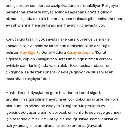
endişelerden son derece cazip fiyatlarla korunabiliyor. Poliçeyle
beraber müşterilere ihtiyaç anında sağlanan ücretsiz çilingir
hizmeti dışında elektrik hasarları, cam kırılması gibi teminatlar hem
ev sahiplerinin hem de kiracıların hayatını kolaylaştırıyor.
Konut sigortasının çok sayıda riske karşı güvence vermekle
kalmadığını, ev sahibi ve kiracıların endişelerini de azalttığını
belirten
Ray Sigorta
Genel Müdürü
Koray Erdoğan
; “Konut
sigortası, kapıda kaldığınızda ücretsiz çilingir hizmeti vererek,
evinizin camı kırıldığında ya da elektrik-su tesisatında sorun
çıktığında ise destek sunarak devreye giriyor ve oluşabilecek
masrafları karşılıyor” dedi.
Müşterilerin ihtiyaçlarına göre hazırlanan konut sigortası
ürünlerinin sigortalının hayatına en çok dokunan ürünlerden biri
olduğunu da sözlerine ekleyen Erdoğan; “Müşterilerin ev
içerisindeki yaşantılarını olabilecek en konforlu seviyeye getirmek
için tasarladığımız Evim Saray’ın sunduğu klima-kombi bakımı ve
halı yıkama gibi avantajlarla evlerde konfor sağlayarak