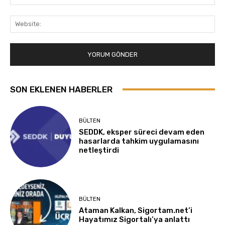
Pos
Web
SON EKLENEN HABERLER
BÜLTEN
SEDDK, eksper süreci devam eden
hasarlarda tahkim uygulamasını
netleştirdi
BÜLTEN
Ataman Kalkan, Sigortam.net’i
Hayatımız Sigortalı’ya anlattı