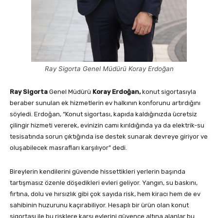
Ray Sigorta Genel Müdürü Koray Erdoğan
Ray Sigorta
Genel Müdürü
Koray Erdoğan,
konut sigortasıyla
beraber sunulan ek hizmetlerin ev halkının konforunu artırdığını
söyledi. Erdoğan, “Konut sigortası, kapıda kaldığınızda ücretsiz
çilingir hizmeti vererek, evinizin camı kırıldığında ya da elektrik-su
tesisatında sorun çıktığında ise destek sunarak devreye giriyor ve
oluşabilecek masrafları karşılıyor” dedi.
Bireylerin kendilerini güvende hissettikleri yerlerin başında
tartışmasız özenle döşedikleri evleri geliyor. Yangın, su baskını,
fırtına, dolu ve hırsızlık gibi çok sayıda risk, hem kiracı hem de ev
sahibinin huzurunu kaçırabiliyor. Hesaplı bir ürün olan konut
sigortası ile bu risklere karşı evlerini güvence altına alanlar bu