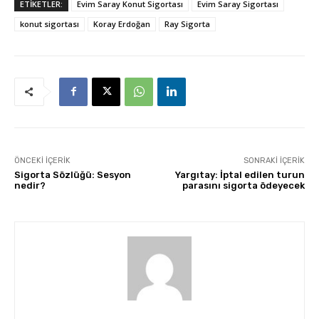
ETİKETLER:
Evim Saray Konut Sigortası
Evim Saray Sigortası
konut sigortası
Koray Erdoğan
Ray Sigorta
ÖNCEKI İÇERIK
SONRAKI İÇERIK
Sigorta Sözlüğü: Sesyon
Yargıtay: İptal edilen turun
nedir?
parasını sigorta ödeyecek