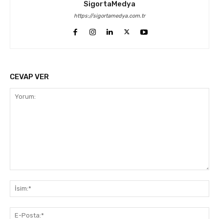
SigortaMedya
https://sigortamedya.com.tr
CEVAP VER
Yorum:
İsi
E-