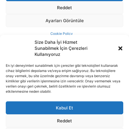
Size Daha İyi Hizmet
Sunabilmek İçin Çerezleri
Kullanıyoruz
En iyi deneyimleri sunabilmek için çerezler gibi teknolojileri kullanarak
cihaz bilgilerini depolama ve/veya erişim sağlıyoruz. Bu teknolojilere
İnternet portalımızda yer alan tüm haber metini, resim ve benzeri
onay vermek, bu site üzerinde gezinme davranışı veya benzersiz
içeriğin hakları Sigortamedya Yayıncılık A.Ş.'ye aittir. Hiçbir şekilde
kimlikler gibi verilerin işlenmesine izin verecektir. Onay vermemek veya
basılı ya da elektronik bir ortamda, kaynak gösterilse bile izin
verilen onayı geri çekmek, belirli özelliklerin ve işlevlerin olumsuz
alınmadan kullanılamaz.
etkilenmesine neden olabilir.
e-Mail Adresimiz:
info@sigortamedia.com
Kabul Et
Reddet