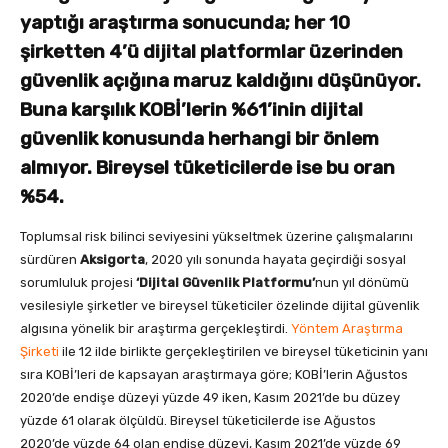
yaptığı araştırma sonucunda; her 10
şirketten 4’ü dijital platformlar üzerinden
güvenlik açığına maruz kaldığını düşünüyor.
Buna karşılık KOBİ’lerin %61’inin dijital
güvenlik konusunda herhangi bir önlem
almıyor. Bireysel tüketicilerde ise bu oran
%54.
Toplumsal risk bilinci seviyesini yükseltmek üzerine çalışmalarını
sürdüren
Aksigorta
, 2020 yılı sonunda hayata geçirdiği sosyal
sorumluluk projesi
‘Dijital Güvenlik Platformu’
nun yıl dönümü
vesilesiyle şirketler ve bireysel tüketiciler özelinde dijital güvenlik
algısına yönelik bir araştırma gerçekleştirdi.
Yöntem Araştırma
Şirketi
ile 12 ilde birlikte gerçekleştirilen ve bireysel tüketicinin yanı
sıra KOBİ’leri de kapsayan araştırmaya göre; KOBİ’lerin Ağustos
2020’de endişe düzeyi yüzde 49 iken, Kasım 2021’de bu düzey
yüzde 61 olarak ölçüldü. Bireysel tüketicilerde ise Ağustos
2020’de yüzde 64 olan endişe düzeyi, Kasım 2021’de yüzde 69