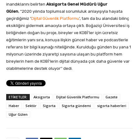
inandıklarını belirten
Aksigorta Genel Müdürü Uğur
Gülen
,
“2020 yılında toplumsal sorumluluk anlayışıyla hayata
geçirdiğimiz ‘
Dijital Güvenlik Platformu
’, tam da bu alandaki bilinç
eksikliğini gidermek amacıyla ortaya çıktı. Boğaziçi Üniversitesi iş
birliğinden doğan bu proje, bireyler ve KOBİ’ler için ücretsiz
eğitimlerin yanı sıra, konuya ilişkin güncel haber ve podcastlerle
referans bir bilgi kaynağı niteliğinde. Kurulduğu günden bu yana 1
milyonun üzerinde ziyaretçi sayısına ulaşan bu platform hem
bireylerin hem de KOBİ’lerin dijital dünyada çok daha güvenle var
olabilmelerine destek oluyor’’ dedi.
ETİKETLER:
Aksigorta
Dijital Güvenlik Platformu
Gazete
Haber
Sektör
Sigorta
Sigorta gündemi
sigorta haberleri
Uğur Gülen