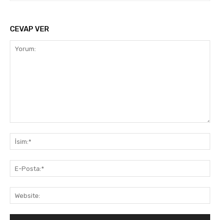
CEVAP VER
Yorum:
İsi
E-
Pos
Web