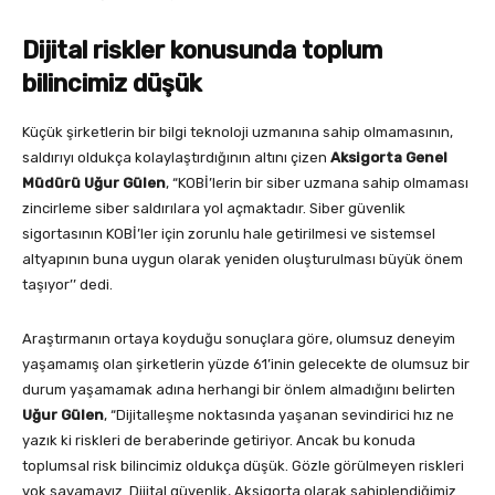
Dijital riskler konusunda toplum
bilincimiz düşük
Küçük şirketlerin bir bilgi teknoloji uzmanına sahip olmamasının,
saldırıyı oldukça kolaylaştırdığının altını çizen
Aksigorta Genel
Müdürü Uğur Gülen
, “KOBİ’lerin bir siber uzmana sahip olmaması
zincirleme siber saldırılara yol açmaktadır. Siber güvenlik
sigortasının KOBİ’ler için zorunlu hale getirilmesi ve sistemsel
altyapının buna uygun olarak yeniden oluşturulması büyük önem
taşıyor’’ dedi.
Araştırmanın ortaya koyduğu sonuçlara göre, olumsuz deneyim
yaşamamış olan şirketlerin yüzde 61’inin gelecekte de olumsuz bir
durum yaşamamak adına herhangi bir önlem almadığını belirten
Uğur Gülen
, “Dijitalleşme noktasında yaşanan sevindirici hız ne
yazık ki riskleri de beraberinde getiriyor. Ancak bu konuda
toplumsal risk bilincimiz oldukça düşük. Gözle görülmeyen riskleri
yok sayamayız. Dijital güvenlik, Aksigorta olarak sahiplendiğimiz