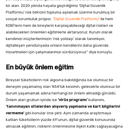
bir alan. 2020 yılında hayata geçirdiğimiz ‘Dijital Güvenlik
Platformu’ risk bilincini topluma aşılamak üzerine kurulmuş bir
sosyal sorumluluk projesi. ‘
Dijital Güvenlik Platformu
’ ile hem
KOBİ’lerin hem de bireylerin karşılaşabileceği dijital riskleri ve
alabilecekleri önlemleri eğitimlerle aktarıyoruz. Kurum olarak
kendimizi müşterilerimizin ‘risk yoldaşı’ olarak tanımlıyor,
dijitalleşen yenidünyada onların kendilerini daha güvende
hissetmeleri için çalışmalarımızı sürdürüyoruz’’ diye konuştu.
En büyük önlem eğitim
Bireysel tüketicilerin risk algısına bakıldığında ise olumsuz bir
deneyim yaşamamış olan %54’lük kesimin, gelecekte olumsuz bir
durum yaşamamak adına herhangi bir önlem almadığı görüldü.
Önlem alan grubun içinde ise
‘virüs programı’
kullanımı,
‘tanınmayan sitelerden alışveriş yapmama ve kart bilgilerini
vermeme’
gibi konular öne çıktı. Aynı zamanda araştırmaya
katılan tüketicilerin yüzde 69’unun, dijital güvenlik konusunda
alınacak eğitimin, risklerin önlenmesine ilişkin katkı sağlayacağına